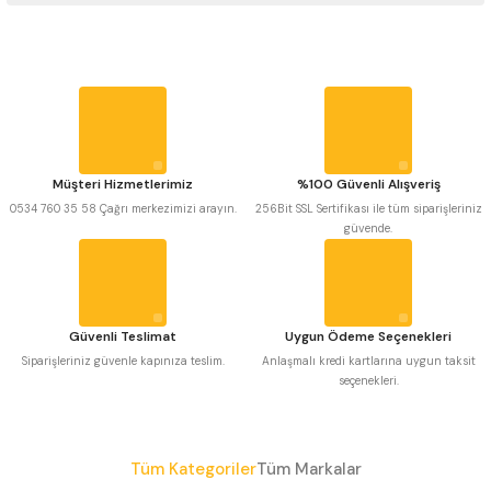
 Uzun Matkap Uçları DIN1869/2
Bu ürünün fiyat bilgisi, resim, ürün açıklamalarında ve diğer konularda
yetersiz gördüğünüz noktaları öneri formunu kullanarak tarafımıza
iletebilirsiniz.
 Uzun Matkap Uçları DIN1869/3
Görüş ve önerileriniz için teşekkür ederiz.
tkap Uçları DIN338
Ürün resmi kalitesiz, bozuk veya görüntülenemiyor.
Ürün açıklamasında eksik bilgiler bulunuyor.
Müşteri Hizmetlerimiz
%100 Güvenli Alışveriş
Ürün bilgilerinde hatalar bulunuyor.
0534 760 35 58 Çağrı merkezimizi arayın.
256Bit SSL Sertifikası ile tüm siparişleriniz
güvende.
Ürün fiyatı diğer sitelerden daha pahalı.
Bu ürüne benzer farklı alternatifler olmalı.
Güvenli Teslimat
Uygun Ödeme Seçenekleri
Siparişleriniz güvenle kapınıza teslim.
Anlaşmalı kredi kartlarına uygun taksit
seçenekleri.
Gönder
Tüm Kategoriler
Tüm Markalar