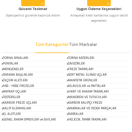
 Uzun Matkap Uçları DIN1869/2
Güvenli Teslimat
Uygun Ödeme Seçenekleri
Siparişleriniz güvenle kapınıza teslim.
Anlaşmalı kredi kartlarına uygun taksit
seçenekleri.
 Uzun Matkap Uçları DIN1869/3
Gönder
tkap Uçları DIN338
Tüm Kategoriler
Tüm Markalar
TORNA AYNALARI
TORNA KATERLERİ
PUNTALAR
DİVİZÖRLER
MENGENELER
FREZE TAKIMLARI
TARAMA BAŞLIKLARI
SERT METAL ELMAS UÇLAR
ÖLÇÜM ALETLERİ
MANYETİK ÜRÜNLER
HSS - HSSE FREZELER
KILAVUZLAR ve PAFTALAR
MATKAP UÇLARI
HARF VE RAKAM TAKIMLARI
TESTERELER
MANDREN VE TUTUCULARI
KARBÜR FREZE UÇLARI
KARBÜR KALIPÇI FREZE
KALIP ELEMANLARI
MAKİNALAR VE YEDEK PARÇALAR
EL ALETLERİ
RAYBALAR
GENEL BAKIM SPREYLERİ ve SIVILARI
HELİCOİL TAMİR TAKIMLARI
ACCUD
Alton
Mikroskoplar
Özel Fırsatlar
Asimeto
AutoGRIP