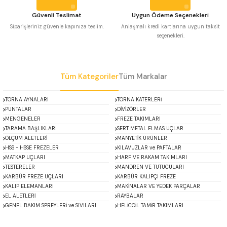
 Uzun Matkap Uçları DIN1869/2
Güvenli Teslimat
Uygun Ödeme Seçenekleri
Siparişleriniz güvenle kapınıza teslim.
Anlaşmalı kredi kartlarına uygun taksit
seçenekleri.
 Uzun Matkap Uçları DIN1869/3
Gönder
tkap Uçları DIN338
Tüm Kategoriler
Tüm Markalar
TORNA AYNALARI
TORNA KATERLERİ
PUNTALAR
DİVİZÖRLER
MENGENELER
FREZE TAKIMLARI
TARAMA BAŞLIKLARI
SERT METAL ELMAS UÇLAR
ÖLÇÜM ALETLERİ
MANYETİK ÜRÜNLER
HSS - HSSE FREZELER
KILAVUZLAR ve PAFTALAR
MATKAP UÇLARI
HARF VE RAKAM TAKIMLARI
TESTERELER
MANDREN VE TUTUCULARI
KARBÜR FREZE UÇLARI
KARBÜR KALIPÇI FREZE
KALIP ELEMANLARI
MAKİNALAR VE YEDEK PARÇALAR
EL ALETLERİ
RAYBALAR
GENEL BAKIM SPREYLERİ ve SIVILARI
HELİCOİL TAMİR TAKIMLARI
ACCUD
Alton
Mikroskoplar
Özel Fırsatlar
Asimeto
AutoGRIP