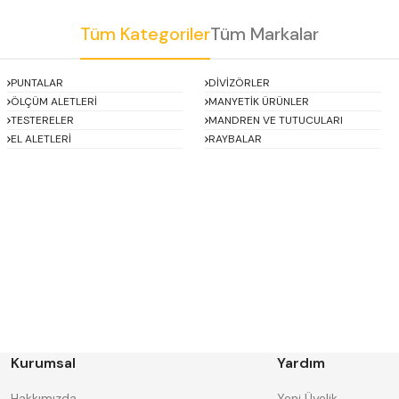
Tüm Kategoriler
Tüm Markalar
Gönder
PUNTALAR
DİVİZÖRLER
ÖLÇÜM ALETLERİ
MANYETİK ÜRÜNLER
TESTERELER
MANDREN VE TUTUCULARI
EL ALETLERİ
RAYBALAR
Asimeto
AutoGRIP
BORIDE
CERATON
DECO
DESKAR
FORMAT
GERARDI
HAKANSSON
Harlingen
Kurumsal
Yardım
IAT
INSIZE
Knipex
Korloy
Hakkımızda
Yeni Üyelik