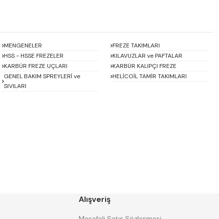
MENGENELER
FREZE TAKIMLARI
HSS - HSSE FREZELER
KILAVUZLAR ve PAFTALAR
KARBÜR FREZE UÇLARI
KARBÜR KALIPÇI FREZE
GENEL BAKIM SPREYLERİ ve
HELİCOİL TAMİR TAKIMLARI
SIVILARI
Baykay
BEST
CHUAN BRAND
CZ TOOL
EREL
Eric
GP GRAT-EX
GSP
HARVEST
Heikenei
Alışveriş
IZAR
KINEX
KRAFT
Krasnic
Mesafeli Satış Sözleşmesi