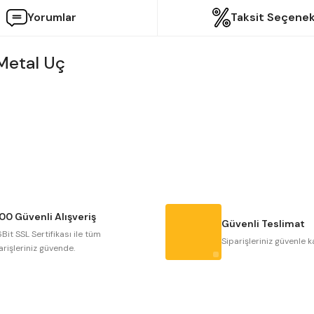
Yorumlar
Taksit Seçenek
Metal Uç
etersiz gördüğünüz noktaları öneri formunu kullanarak tarafımıza iletebilir
Bu ürüne ilk yorumu siz yapın!
Yorum Yaz
00 Güvenli Alışveriş
Güvenli Teslimat
Bit SSL Sertifikası ile tüm
Siparişleriniz güvenle k
arişleriniz güvende.