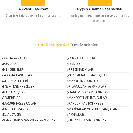
 Uzun Matkap Uçları DIN1869/2
Güvenli Teslimat
Uygun Ödeme Seçenekleri
Siparişleriniz güvenle kapınıza teslim.
Anlaşmalı kredi kartlarına uygun taksit
seçenekleri.
 Uzun Matkap Uçları DIN1869/3
Gönder
tkap Uçları DIN338
Tüm Kategoriler
Tüm Markalar
TORNA AYNALARI
TORNA KATERLERİ
PUNTALAR
DİVİZÖRLER
MENGENELER
FREZE TAKIMLARI
TARAMA BAŞLIKLARI
SERT METAL ELMAS UÇLAR
ÖLÇÜM ALETLERİ
MANYETİK ÜRÜNLER
HSS - HSSE FREZELER
KILAVUZLAR ve PAFTALAR
MATKAP UÇLARI
HARF VE RAKAM TAKIMLARI
TESTERELER
MANDREN VE TUTUCULARI
KARBÜR FREZE UÇLARI
KARBÜR KALIPÇI FREZE
KALIP ELEMANLARI
MAKİNALAR VE YEDEK PARÇALAR
EL ALETLERİ
RAYBALAR
GENEL BAKIM SPREYLERİ ve SIVILARI
HELİCOİL TAMİR TAKIMLARI
ACCUD
Alton
Mikroskoplar
Özel Fırsatlar
Asimeto
AutoGRIP