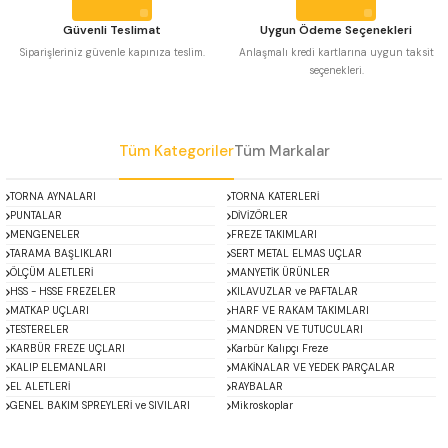
 Uzun Matkap Uçları DIN1869/2
Güvenli Teslimat
Uygun Ödeme Seçenekleri
Siparişleriniz güvenle kapınıza teslim.
Anlaşmalı kredi kartlarına uygun taksit
seçenekleri.
 Uzun Matkap Uçları DIN1869/3
Gönder
tkap Uçları DIN338
Tüm Kategoriler
Tüm Markalar
TORNA AYNALARI
TORNA KATERLERİ
PUNTALAR
DİVİZÖRLER
MENGENELER
FREZE TAKIMLARI
TARAMA BAŞLIKLARI
SERT METAL ELMAS UÇLAR
ÖLÇÜM ALETLERİ
MANYETİK ÜRÜNLER
HSS - HSSE FREZELER
KILAVUZLAR ve PAFTALAR
MATKAP UÇLARI
HARF VE RAKAM TAKIMLARI
TESTERELER
MANDREN VE TUTUCULARI
KARBÜR FREZE UÇLARI
Karbür Kalıpçı Freze
KALIP ELEMANLARI
MAKİNALAR VE YEDEK PARÇALAR
EL ALETLERİ
RAYBALAR
GENEL BAKIM SPREYLERİ ve SIVILARI
Mikroskoplar
ACCUD
Alton
Özel Fırsatlar
Asimeto
AutoGRIP