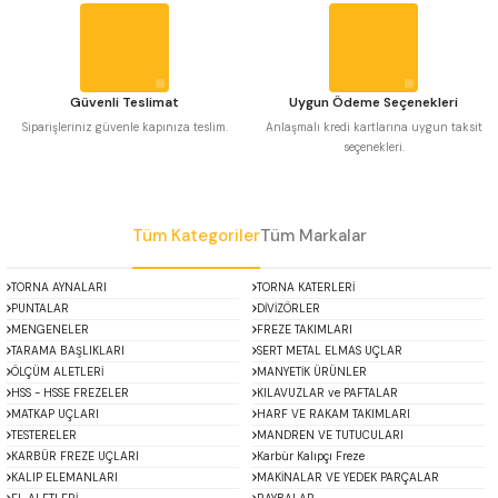
Ürün fiyatı diğer sitelerden daha pahalı.
 Uzun Matkap Uçları DIN1869/2
Bu ürüne benzer farklı alternatifler olmalı.
 Uzun Matkap Uçları DIN1869/3
Güvenli Teslimat
Uygun Ödeme Seçenekleri
Siparişleriniz güvenle kapınıza teslim.
Anlaşmalı kredi kartlarına uygun taksit
tkap Uçları DIN338
seçenekleri.
Gönder
Tüm Kategoriler
Tüm Markalar
TORNA AYNALARI
TORNA KATERLERİ
PUNTALAR
DİVİZÖRLER
MENGENELER
FREZE TAKIMLARI
TARAMA BAŞLIKLARI
SERT METAL ELMAS UÇLAR
ÖLÇÜM ALETLERİ
MANYETİK ÜRÜNLER
HSS - HSSE FREZELER
KILAVUZLAR ve PAFTALAR
MATKAP UÇLARI
HARF VE RAKAM TAKIMLARI
TESTERELER
MANDREN VE TUTUCULARI
KARBÜR FREZE UÇLARI
Karbür Kalıpçı Freze
KALIP ELEMANLARI
MAKİNALAR VE YEDEK PARÇALAR