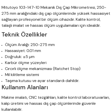
ARATLARI
 INOX Matkap Uçları DIN338
Mitutoyo 103-147-10 Mekanik Dış Çap Mikrometresi, 250-
275 mm aralığındaki dış çap ölçümlerinde yüksek hassasiyet
ları
Kısa Altın Seri Matkap Uçları
sağlayan profesyonel bir ölçüm cihazıdır. Kalite kontrol,
talaşlı imalat ve hassas ölçüm uygulamaları için idealdir.
rleri
Teknik Özellikler
 Matkap Uçları DIN338
ucular
Ölçüm Aralığı: 250-275 mm
 Matkap Uçları DIN340
Hassasiyet: 0.01 mm
Doğruluk: ±5 µm
ları
 Sol Matkap Uçları DIN338
Karbür ölçme yüzeyleri
Cırcırlı ölçme mekanizması (Ratchet Stop)
lar
 Uzun Altın Seri Matkap Uçları
Mil kilitleme sistemi
Taşıma kutusu ve ayar standardı dahildir.
Kullanım Alanları
 Uzun Matkap Uçları DIN1869
Makine imalatı, CNC tezgâhları, kalite kontrol laboratuvarları,
kalıp üretimi ve hassas dış çap ölçümlerinde güvenle
 Uzun Matkap Uçları DIN1869/1
kullanılabilir.