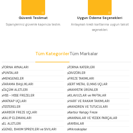
Güvenli Teslimat
Uygun Ödeme Seçenekleri
Siparişleriniz güvenle kapınıza teslim.
Anlaşmalı kredi kartlarına uygun taksit
seçenekleri.
Gönder
Tüm Kategoriler
Tüm Markalar
TORNA AYNALARI
TORNA KATERLERİ
PUNTALAR
DİVİZÖRLER
MENGENELER
FREZE TAKIMLARI
TARAMA BAŞLIKLARI
SERT METAL ELMAS UÇLAR
ÖLÇÜM ALETLERİ
MANYETİK ÜRÜNLER
HSS - HSSE FREZELER
KILAVUZLAR ve PAFTALAR
MATKAP UÇLARI
HARF VE RAKAM TAKIMLARI
TESTERELER
MANDREN VE TUTUCULARI
KARBÜR FREZE UÇLARI
Karbür Kalıpçı Freze
KALIP ELEMANLARI
MAKİNALAR VE YEDEK PARÇALAR
EL ALETLERİ
RAYBALAR
GENEL BAKIM SPREYLERİ ve SIVILARI
Mikroskoplar