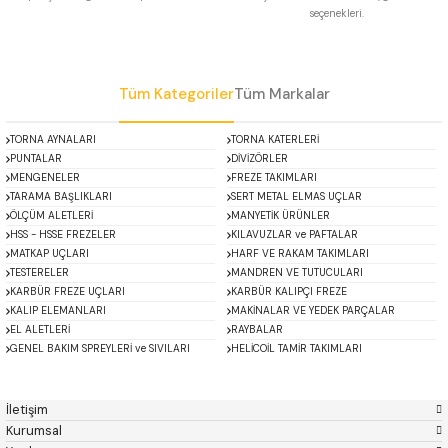
seçenekleri.
 Uzun Matkap Uçları DIN1869/2
Gönder
 Uzun Matkap Uçları DIN1869/3
Tüm Kategoriler
Tüm Markalar
tkap Uçları DIN338
TORNA AYNALARI
TORNA KATERLERİ
PUNTALAR
DİVİZÖRLER
MENGENELER
FREZE TAKIMLARI
TARAMA BAŞLIKLARI
SERT METAL ELMAS UÇLAR
ÖLÇÜM ALETLERİ
MANYETİK ÜRÜNLER
HSS - HSSE FREZELER
KILAVUZLAR ve PAFTALAR
MATKAP UÇLARI
HARF VE RAKAM TAKIMLARI
TESTERELER
MANDREN VE TUTUCULARI
KARBÜR FREZE UÇLARI
KARBÜR KALIPÇI FREZE
KALIP ELEMANLARI
MAKİNALAR VE YEDEK PARÇALAR
EL ALETLERİ
RAYBALAR
GENEL BAKIM SPREYLERİ ve SIVILARI
HELİCOİL TAMİR TAKIMLARI
ACCUD
Alton
Mikroskoplar
Özel Fırsatlar
Asimeto
AutoGRIP
Baykay
BEST
İletişim
BETA
Bison
Kurumsal
BORIDE
CERATON