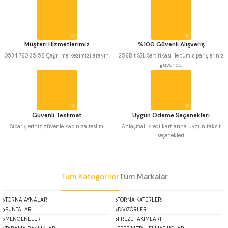
Görüş ve önerileriniz için teşekkür ederiz.
 Uzun Matkap Uçları DIN1869/2
Ürün resmi kalitesiz, bozuk veya görüntülenemiyor.
 Uzun Matkap Uçları DIN1869/3
Ürün açıklamasında eksik bilgiler bulunuyor.
Müşteri Hizmetlerimiz
%100 Güvenli Alışveriş
Ürün bilgilerinde hatalar bulunuyor.
0534 760 35 58 Çağrı merkezimizi arayın.
256Bit SSL Sertifikası ile tüm siparişleriniz
tkap Uçları DIN338
güvende.
Ürün fiyatı diğer sitelerden daha pahalı.
Bu ürüne benzer farklı alternatifler olmalı.
Güvenli Teslimat
Uygun Ödeme Seçenekleri
Siparişleriniz güvenle kapınıza teslim.
Anlaşmalı kredi kartlarına uygun taksit
seçenekleri.
Gönder
Tüm Kategoriler
Tüm Markalar
TORNA AYNALARI
TORNA KATERLERİ
PUNTALAR
DİVİZÖRLER
MENGENELER
FREZE TAKIMLARI