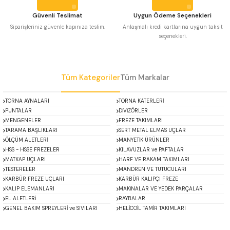
 Uzun Matkap Uçları DIN1869/2
Güvenli Teslimat
Uygun Ödeme Seçenekleri
Siparişleriniz güvenle kapınıza teslim.
Anlaşmalı kredi kartlarına uygun taksit
seçenekleri.
 Uzun Matkap Uçları DIN1869/3
Gönder
tkap Uçları DIN338
Tüm Kategoriler
Tüm Markalar
TORNA AYNALARI
TORNA KATERLERİ
PUNTALAR
DİVİZÖRLER
MENGENELER
FREZE TAKIMLARI
TARAMA BAŞLIKLARI
SERT METAL ELMAS UÇLAR
ÖLÇÜM ALETLERİ
MANYETİK ÜRÜNLER
HSS - HSSE FREZELER
KILAVUZLAR ve PAFTALAR
MATKAP UÇLARI
HARF VE RAKAM TAKIMLARI
TESTERELER
MANDREN VE TUTUCULARI
KARBÜR FREZE UÇLARI
KARBÜR KALIPÇI FREZE
KALIP ELEMANLARI
MAKİNALAR VE YEDEK PARÇALAR
EL ALETLERİ
RAYBALAR
GENEL BAKIM SPREYLERİ ve SIVILARI
HELİCOİL TAMİR TAKIMLARI
ACCUD
Alton
Mikroskoplar
Özel Fırsatlar
Asimeto
AutoGRIP