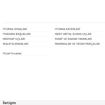
TORNA AYNALARI
TORNA KATERLERİ
TARAMA BAŞLIKLARI
SERT METAL ELMAS UÇLAR
MATKAP UÇLARI
HARF VE RAKAM TAKIMLARI
KALIP ELEMANLARI
MAKİNALAR VE YEDEK PARÇALAR
Özel Fırsatlar
ACCUD
Alton
BETA
Bison
D'ANDREA
Dasqua
ERT
FERRE
GWG
HAIMER
İletişim