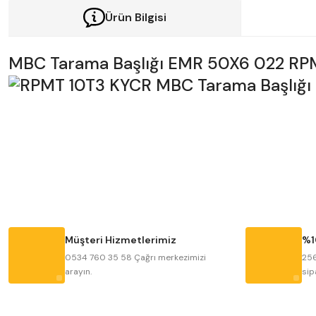
Ürün Bilgisi
MBC Tarama Başlığı EMR 50X6 022 RP
Bu ürünün fiyat bilgisi, resim, ürün açıklamalarında ve diğer konularda y
Görüş ve önerileriniz için teşekkür ederiz.
Ürün resmi kalitesiz, bozuk veya görüntülenemiyor.
Ürün açıklamasında eksik bilgiler bulunuyor.
Ürün bilgilerinde hatalar bulunuyor.
Müşteri Hizmetlerimiz
%1
Ürün fiyatı diğer sitelerden daha pahalı.
0534 760 35 58 Çağrı merkezimizi
256
arayın.
sip
Bu ürüne benzer farklı alternatifler olmalı.