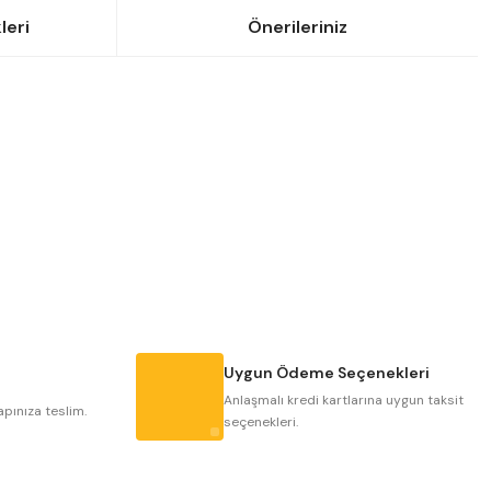
leri
Önerileriniz
siniz.
Uygun Ödeme Seçenekleri
Anlaşmalı kredi kartlarına uygun taksit
apınıza teslim.
seçenekleri.