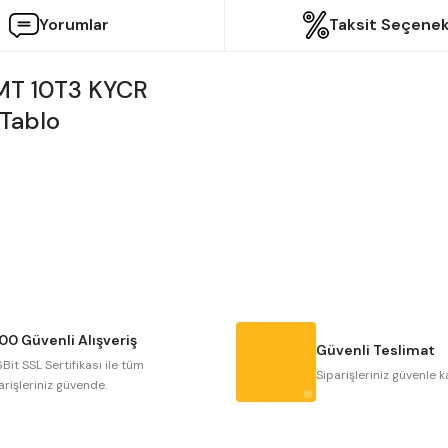
Yorumlar
Taksit Seçenek
MT 10T3 KYCR
etersiz gördüğünüz noktaları öneri formunu kullanarak tarafımıza iletebilir
Bu ürüne ilk yorumu siz yapın!
Yorum Yaz
00 Güvenli Alışveriş
Güvenli Teslimat
Bit SSL Sertifikası ile tüm
Siparişleriniz güvenle k
arişleriniz güvende.