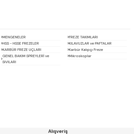
MENGENELER
FREZE TAKIMLARI
HSS - HSSE FREZELER
KILAVUZLAR ve PAFTALAR
KARBÜR FREZE UÇLARI
Karbür Kalıpçı Freze
GENEL BAKIM SPREYLERİ ve
Mikroskoplar
SIVILARI
Baykay
BEST
CHUAN BRAND
CZ TOOL
EREL
Eric
GP GRAT-EX
GSP
HARVEST
Heikenei
Alışveriş