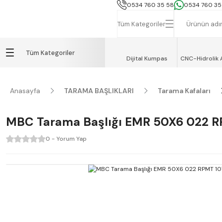
İSTANBUL, TEKİRDAĞ ve GEBZE İÇİN
0534 760 35 58
0534 760 35
Tüm Kategoriler
Tüm Kategoriler
Dijital Kumpas
CNC-Hidrolik 
Anasayfa
TARAMA BAŞLIKLARI
Tarama Kafaları
MBC Tarama Başlığı EMR 50X6 022 
0 - Yorum Yap