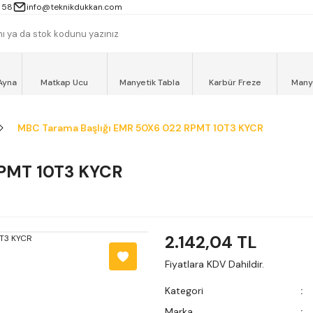
 13000TL ve ÜZERİ ALIŞVERİŞLERİNİZ AYNI GÜN MOTOKURYE İLE ÜCRET
 58
info@teknikdukkan.com
Ayna
Matkap Ucu
Manyetik Tabla
Karbür Freze
Many
MBC Tarama Başlığı EMR 50X6 022 RPMT 10T3 KYCR
RPMT 10T3 KYCR
2.142,04 TL
Fiyatlara KDV Dahildir.
Kategori
Marka