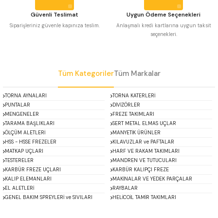
 Uzun Matkap Uçları DIN1869/2
Güvenli Teslimat
Uygun Ödeme Seçenekleri
Siparişleriniz güvenle kapınıza teslim.
Anlaşmalı kredi kartlarına uygun taksit
seçenekleri.
 Uzun Matkap Uçları DIN1869/3
Gönder
tkap Uçları DIN338
Tüm Kategoriler
Tüm Markalar
TORNA AYNALARI
TORNA KATERLERİ
PUNTALAR
DİVİZÖRLER
MENGENELER
FREZE TAKIMLARI
TARAMA BAŞLIKLARI
SERT METAL ELMAS UÇLAR
ÖLÇÜM ALETLERİ
MANYETİK ÜRÜNLER
HSS - HSSE FREZELER
KILAVUZLAR ve PAFTALAR
MATKAP UÇLARI
HARF VE RAKAM TAKIMLARI
TESTERELER
MANDREN VE TUTUCULARI
KARBÜR FREZE UÇLARI
KARBÜR KALIPÇI FREZE
KALIP ELEMANLARI
MAKİNALAR VE YEDEK PARÇALAR
EL ALETLERİ
RAYBALAR
GENEL BAKIM SPREYLERİ ve SIVILARI
HELİCOİL TAMİR TAKIMLARI
ACCUD
Alton
Mikroskoplar
Özel Fırsatlar
Asimeto
AutoGRIP