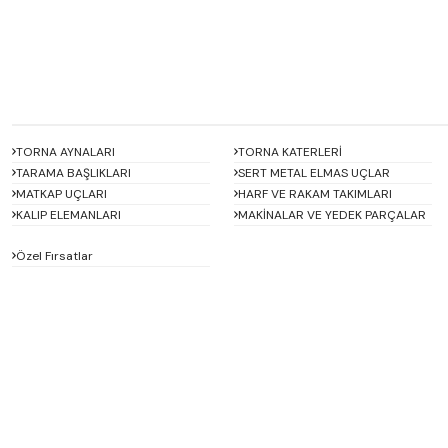
TORNA AYNALARI
TORNA KATERLERİ
TARAMA BAŞLIKLARI
SERT METAL ELMAS UÇLAR
MATKAP UÇLARI
HARF VE RAKAM TAKIMLARI
KALIP ELEMANLARI
MAKİNALAR VE YEDEK PARÇALAR
Özel Fırsatlar
ACCUD
Alton
BETA
Bison
D'ANDREA
Dasqua
ERT
FERRE