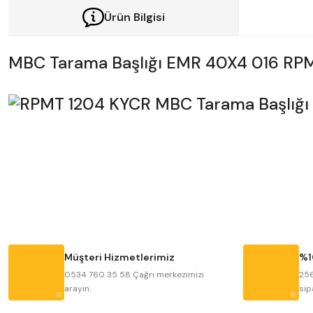
Ürün Bilgisi
MBC Tarama Başlığı EMR 40X4 016 RP
Bu ürünün fiyat bilgisi, resim, ürün açıklamalarında ve diğer konularda y
Görüş ve önerileriniz için teşekkür ederiz.
Ürün resmi kalitesiz, bozuk veya görüntülenemiyor.
Ürün açıklamasında eksik bilgiler bulunuyor.
Ürün bilgilerinde hatalar bulunuyor.
Müşteri Hizmetlerimiz
%1
Ürün fiyatı diğer sitelerden daha pahalı.
0534 760 35 58 Çağrı merkezimizi
256
arayın.
sip
Bu ürüne benzer farklı alternatifler olmalı.