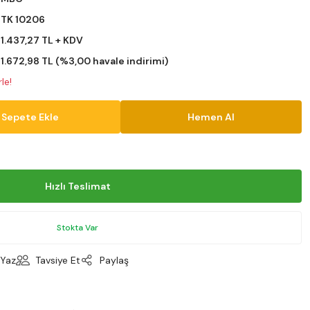
TK 10206
1.437,27 TL + KDV
1.672,98 TL (%3,00 havale indirimi)
le!
Sepete Ekle
Hemen Al
Hızlı Teslimat
Stokta Var
Yaz
Tavsiye Et
Paylaş