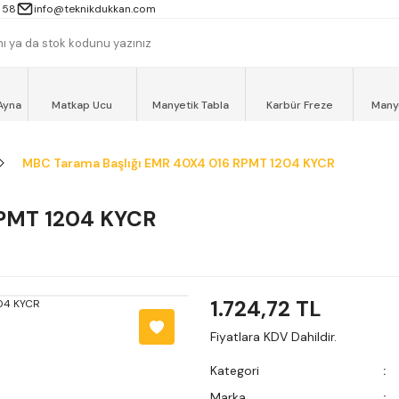
 13000TL ve ÜZERİ ALIŞVERİŞLERİNİZ AYNI GÜN MOTOKURYE İLE ÜCRET
 58
info@teknikdukkan.com
Ayna
Matkap Ucu
Manyetik Tabla
Karbür Freze
Many
MBC Tarama Başlığı EMR 40X4 016 RPMT 1204 KYCR
RPMT 1204 KYCR
1.724,72 TL
Fiyatlara KDV Dahildir.
Kategori
Marka