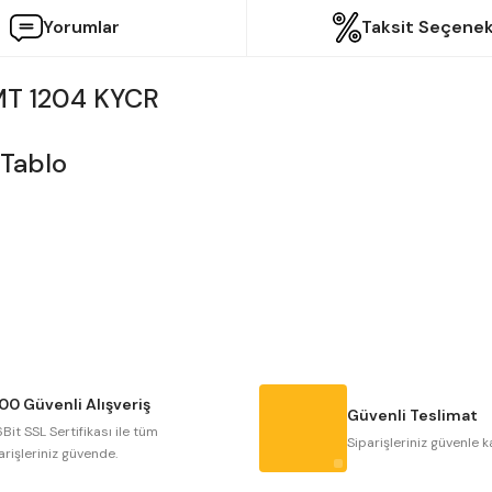
Yorumlar
Taksit Seçenek
MT 1204 KYCR
etersiz gördüğünüz noktaları öneri formunu kullanarak tarafımıza iletebilir
Bu ürüne ilk yorumu siz yapın!
Yorum Yaz
00 Güvenli Alışveriş
Güvenli Teslimat
Bit SSL Sertifikası ile tüm
Siparişleriniz güvenle k
arişleriniz güvende.