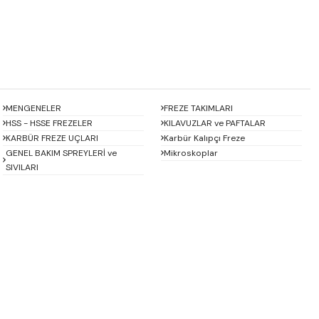
MENGENELER
FREZE TAKIMLARI
HSS - HSSE FREZELER
KILAVUZLAR ve PAFTALAR
KARBÜR FREZE UÇLARI
Karbür Kalıpçı Freze
GENEL BAKIM SPREYLERİ ve
Mikroskoplar
SIVILARI
Baykay
BEST
CHUAN BRAND
CZ TOOL
EREL
Eric
GP GRAT-EX
GSP