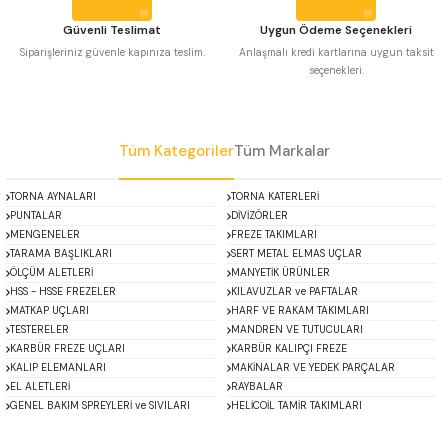
 Uzun Matkap Uçları DIN1869/2
Güvenli Teslimat
Uygun Ödeme Seçenekleri
Siparişleriniz güvenle kapınıza teslim.
Anlaşmalı kredi kartlarına uygun taksit
seçenekleri.
 Uzun Matkap Uçları DIN1869/3
Gönder
tkap Uçları DIN338
Tüm Kategoriler
Tüm Markalar
TORNA AYNALARI
TORNA KATERLERİ
PUNTALAR
DİVİZÖRLER
MENGENELER
FREZE TAKIMLARI
TARAMA BAŞLIKLARI
SERT METAL ELMAS UÇLAR
ÖLÇÜM ALETLERİ
MANYETİK ÜRÜNLER
HSS - HSSE FREZELER
KILAVUZLAR ve PAFTALAR
MATKAP UÇLARI
HARF VE RAKAM TAKIMLARI
TESTERELER
MANDREN VE TUTUCULARI
KARBÜR FREZE UÇLARI
KARBÜR KALIPÇI FREZE
KALIP ELEMANLARI
MAKİNALAR VE YEDEK PARÇALAR
EL ALETLERİ
RAYBALAR
GENEL BAKIM SPREYLERİ ve SIVILARI
HELİCOİL TAMİR TAKIMLARI
ACCUD
Alton
Mikroskoplar
Özel Fırsatlar
Asimeto
AutoGRIP