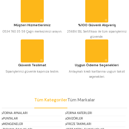
Görüş ve önerileriniz için teşekkür ederiz.
 Uzun Matkap Uçları DIN1869/2
Ürün resmi kalitesiz, bozuk veya görüntülenemiyor.
 Uzun Matkap Uçları DIN1869/3
Ürün açıklamasında eksik bilgiler bulunuyor.
Müşteri Hizmetlerimiz
%100 Güvenli Alışveriş
Ürün bilgilerinde hatalar bulunuyor.
0534 760 35 58 Çağrı merkezimizi arayın.
256Bit SSL Sertifikası ile tüm siparişleriniz
tkap Uçları DIN338
güvende.
Ürün fiyatı diğer sitelerden daha pahalı.
Bu ürüne benzer farklı alternatifler olmalı.
Güvenli Teslimat
Uygun Ödeme Seçenekleri
Siparişleriniz güvenle kapınıza teslim.
Anlaşmalı kredi kartlarına uygun taksit
seçenekleri.
Gönder
Tüm Kategoriler
Tüm Markalar
TORNA AYNALARI
TORNA KATERLERİ
PUNTALAR
DİVİZÖRLER
MENGENELER
FREZE TAKIMLARI