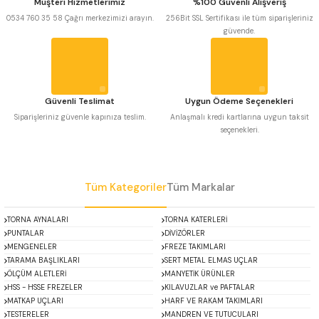
Müşteri Hizmetlerimiz
%100 Güvenli Alışveriş
 Uzun Matkap Uçları DIN1869/2
Ürün bilgilerinde hatalar bulunuyor.
0534 760 35 58 Çağrı merkezimizi arayın.
256Bit SSL Sertifikası ile tüm siparişleriniz
güvende.
Ürün fiyatı diğer sitelerden daha pahalı.
 Uzun Matkap Uçları DIN1869/3
Bu ürüne benzer farklı alternatifler olmalı.
tkap Uçları DIN338
Güvenli Teslimat
Uygun Ödeme Seçenekleri
Siparişleriniz güvenle kapınıza teslim.
Anlaşmalı kredi kartlarına uygun taksit
seçenekleri.
Gönder
Tüm Kategoriler
Tüm Markalar
TORNA AYNALARI
TORNA KATERLERİ
PUNTALAR
DİVİZÖRLER
MENGENELER
FREZE TAKIMLARI
TARAMA BAŞLIKLARI
SERT METAL ELMAS UÇLAR
ÖLÇÜM ALETLERİ
MANYETİK ÜRÜNLER
HSS - HSSE FREZELER
KILAVUZLAR ve PAFTALAR
MATKAP UÇLARI
HARF VE RAKAM TAKIMLARI
TESTERELER
MANDREN VE TUTUCULARI