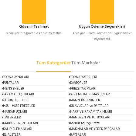
 Uzun Matkap Uçları DIN1869/2
Bu ürüne benzer farklı alternatifler olmalı.
 Uzun Matkap Uçları DIN1869/3
Güvenli Teslimat
Uygun Ödeme Seçenekleri
Siparişleriniz güvenle kapınıza teslim.
Anlaşmalı kredi kartlarına uygun taksit
tkap Uçları DIN338
seçenekleri.
Gönder
Tüm Kategoriler
Tüm Markalar
TORNA AYNALARI
TORNA KATERLERİ
PUNTALAR
DİVİZÖRLER
MENGENELER
FREZE TAKIMLARI
TARAMA BAŞLIKLARI
SERT METAL ELMAS UÇLAR
ÖLÇÜM ALETLERİ
MANYETİK ÜRÜNLER
HSS - HSSE FREZELER
KILAVUZLAR ve PAFTALAR
MATKAP UÇLARI
HARF VE RAKAM TAKIMLARI
TESTERELER
MANDREN VE TUTUCULARI
KARBÜR FREZE UÇLARI
Karbür Kalıpçı Freze
KALIP ELEMANLARI
MAKİNALAR VE YEDEK PARÇALAR
EL ALETLERİ
RAYBALAR