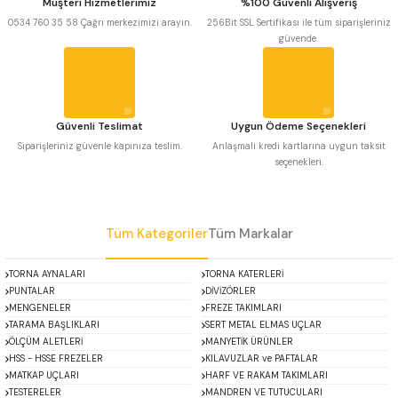
Müşteri Hizmetlerimiz
%100 Güvenli Alışveriş
 Uzun Matkap Uçları DIN1869/2
Ürün bilgilerinde hatalar bulunuyor.
0534 760 35 58 Çağrı merkezimizi arayın.
256Bit SSL Sertifikası ile tüm siparişleriniz
güvende.
Ürün fiyatı diğer sitelerden daha pahalı.
 Uzun Matkap Uçları DIN1869/3
Bu ürüne benzer farklı alternatifler olmalı.
tkap Uçları DIN338
Güvenli Teslimat
Uygun Ödeme Seçenekleri
Siparişleriniz güvenle kapınıza teslim.
Anlaşmalı kredi kartlarına uygun taksit
seçenekleri.
Gönder
Tüm Kategoriler
Tüm Markalar
TORNA AYNALARI
TORNA KATERLERİ
PUNTALAR
DİVİZÖRLER
MENGENELER
FREZE TAKIMLARI
TARAMA BAŞLIKLARI
SERT METAL ELMAS UÇLAR
ÖLÇÜM ALETLERİ
MANYETİK ÜRÜNLER
HSS - HSSE FREZELER
KILAVUZLAR ve PAFTALAR
MATKAP UÇLARI
HARF VE RAKAM TAKIMLARI
TESTERELER
MANDREN VE TUTUCULARI