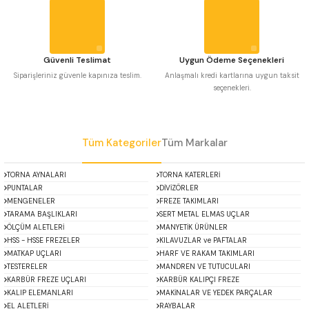
 Uzun Matkap Uçları DIN1869/2
Bu ürüne benzer farklı alternatifler olmalı.
 Uzun Matkap Uçları DIN1869/3
Güvenli Teslimat
Uygun Ödeme Seçenekleri
Siparişleriniz güvenle kapınıza teslim.
Anlaşmalı kredi kartlarına uygun taksit
tkap Uçları DIN338
seçenekleri.
Gönder
Tüm Kategoriler
Tüm Markalar
TORNA AYNALARI
TORNA KATERLERİ
PUNTALAR
DİVİZÖRLER
MENGENELER
FREZE TAKIMLARI
TARAMA BAŞLIKLARI
SERT METAL ELMAS UÇLAR
ÖLÇÜM ALETLERİ
MANYETİK ÜRÜNLER
HSS - HSSE FREZELER
KILAVUZLAR ve PAFTALAR
MATKAP UÇLARI
HARF VE RAKAM TAKIMLARI
TESTERELER
MANDREN VE TUTUCULARI
KARBÜR FREZE UÇLARI
KARBÜR KALIPÇI FREZE
KALIP ELEMANLARI
MAKİNALAR VE YEDEK PARÇALAR
EL ALETLERİ
RAYBALAR