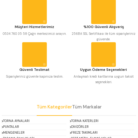
Görüş ve önerileriniz için teşekkür ederiz.
 Uzun Matkap Uçları DIN1869/2
Ürün resmi kalitesiz, bozuk veya görüntülenemiyor.
 Uzun Matkap Uçları DIN1869/3
Ürün açıklamasında eksik bilgiler bulunuyor.
Müşteri Hizmetlerimiz
%100 Güvenli Alışveriş
Ürün bilgilerinde hatalar bulunuyor.
0534 760 35 58 Çağrı merkezimizi arayın.
256Bit SSL Sertifikası ile tüm siparişleriniz
tkap Uçları DIN338
güvende.
Ürün fiyatı diğer sitelerden daha pahalı.
Bu ürüne benzer farklı alternatifler olmalı.
Güvenli Teslimat
Uygun Ödeme Seçenekleri
Siparişleriniz güvenle kapınıza teslim.
Anlaşmalı kredi kartlarına uygun taksit
seçenekleri.
Gönder
Tüm Kategoriler
Tüm Markalar
TORNA AYNALARI
TORNA KATERLERİ
PUNTALAR
DİVİZÖRLER
MENGENELER
FREZE TAKIMLARI