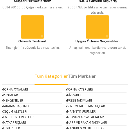
Müşteri Hizmetlerimiz
%100 Güvenli Alışveriş
 Uzun Matkap Uçları DIN1869/2
Ürün bilgilerinde hatalar bulunuyor.
0534 760 35 58 Çağrı merkezimizi arayın.
256Bit SSL Sertifikası ile tüm siparişleriniz
güvende.
Ürün fiyatı diğer sitelerden daha pahalı.
 Uzun Matkap Uçları DIN1869/3
Bu ürüne benzer farklı alternatifler olmalı.
tkap Uçları DIN338
Güvenli Teslimat
Uygun Ödeme Seçenekleri
Siparişleriniz güvenle kapınıza teslim.
Anlaşmalı kredi kartlarına uygun taksit
seçenekleri.
Gönder
Tüm Kategoriler
Tüm Markalar
TORNA AYNALARI
TORNA KATERLERİ
PUNTALAR
DİVİZÖRLER
MENGENELER
FREZE TAKIMLARI
TARAMA BAŞLIKLARI
SERT METAL ELMAS UÇLAR
ÖLÇÜM ALETLERİ
MANYETİK ÜRÜNLER
HSS - HSSE FREZELER
KILAVUZLAR ve PAFTALAR
MATKAP UÇLARI
HARF VE RAKAM TAKIMLARI
TESTERELER
MANDREN VE TUTUCULARI