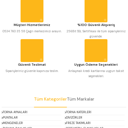
Görüş ve önerileriniz için teşekkür ederiz.
 Uzun Matkap Uçları DIN1869/2
Ürün resmi kalitesiz, bozuk veya görüntülenemiyor.
 Uzun Matkap Uçları DIN1869/3
Ürün açıklamasında eksik bilgiler bulunuyor.
Müşteri Hizmetlerimiz
%100 Güvenli Alışveriş
Ürün bilgilerinde hatalar bulunuyor.
0534 760 35 58 Çağrı merkezimizi arayın.
256Bit SSL Sertifikası ile tüm siparişleriniz
tkap Uçları DIN338
güvende.
Ürün fiyatı diğer sitelerden daha pahalı.
Bu ürüne benzer farklı alternatifler olmalı.
Güvenli Teslimat
Uygun Ödeme Seçenekleri
Siparişleriniz güvenle kapınıza teslim.
Anlaşmalı kredi kartlarına uygun taksit
seçenekleri.
Gönder
Tüm Kategoriler
Tüm Markalar
TORNA AYNALARI
TORNA KATERLERİ
PUNTALAR
DİVİZÖRLER
MENGENELER
FREZE TAKIMLARI