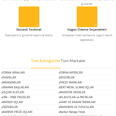
güvende.
 Uzun Matkap Uçları DIN1869/2
Ürün fiyatı diğer sitelerden daha pahalı.
Bu ürüne benzer farklı alternatifler olmalı.
 Uzun Matkap Uçları DIN1869/3
Güvenli Teslimat
Uygun Ödeme Seçenekleri
tkap Uçları DIN338
Siparişleriniz güvenle kapınıza teslim.
Anlaşmalı kredi kartlarına uygun taksit
seçenekleri.
Gönder
Tüm Kategoriler
Tüm Markalar
TORNA AYNALARI
TORNA KATERLERİ
PUNTALAR
DİVİZÖRLER
MENGENELER
FREZE TAKIMLARI
TARAMA BAŞLIKLARI
SERT METAL ELMAS UÇLAR
ÖLÇÜM ALETLERİ
MANYETİK ÜRÜNLER
HSS - HSSE FREZELER
KILAVUZLAR ve PAFTALAR
MATKAP UÇLARI
HARF VE RAKAM TAKIMLARI
TESTERELER
MANDREN VE TUTUCULARI
KARBÜR FREZE UÇLARI
Karbür Kalıpçı Freze