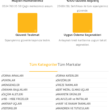
Müşteri Hizmetlerimiz
%100 Güvenli Alışveriş
 Uzun Matkap Uçları DIN1869/2
Ürün bilgilerinde hatalar bulunuyor.
0534 760 35 58 Çağrı merkezimizi arayın.
256Bit SSL Sertifikası ile tüm siparişleriniz
güvende.
Ürün fiyatı diğer sitelerden daha pahalı.
 Uzun Matkap Uçları DIN1869/3
Bu ürüne benzer farklı alternatifler olmalı.
tkap Uçları DIN338
Güvenli Teslimat
Uygun Ödeme Seçenekleri
Siparişleriniz güvenle kapınıza teslim.
Anlaşmalı kredi kartlarına uygun taksit
seçenekleri.
Gönder
Tüm Kategoriler
Tüm Markalar
TORNA AYNALARI
TORNA KATERLERİ
PUNTALAR
DİVİZÖRLER
MENGENELER
FREZE TAKIMLARI
TARAMA BAŞLIKLARI
SERT METAL ELMAS UÇLAR
ÖLÇÜM ALETLERİ
MANYETİK ÜRÜNLER
HSS - HSSE FREZELER
KILAVUZLAR ve PAFTALAR
MATKAP UÇLARI
HARF VE RAKAM TAKIMLARI
TESTERELER
MANDREN VE TUTUCULARI