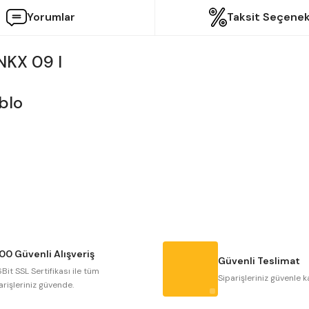
Yorumlar
Taksit Seçenek
NKX 09 I
etersiz gördüğünüz noktaları öneri formunu kullanarak tarafımıza iletebilir
Bu ürüne ilk yorumu siz yapın!
Yorum Yaz
00 Güvenli Alışveriş
Güvenli Teslimat
Bit SSL Sertifikası ile tüm
Siparişleriniz güvenle k
arişleriniz güvende.