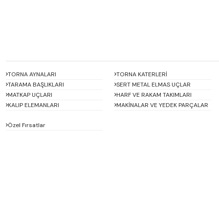
TORNA AYNALARI
TORNA KATERLERİ
TARAMA BAŞLIKLARI
SERT METAL ELMAS UÇLAR
MATKAP UÇLARI
HARF VE RAKAM TAKIMLARI
KALIP ELEMANLARI
MAKİNALAR VE YEDEK PARÇALAR
Özel Fırsatlar
ACCUD
Alton
BETA
Bison
D'ANDREA
Dasqua
ERT
FERRE