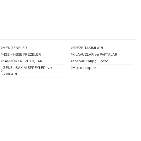
MENGENELER
FREZE TAKIMLARI
HSS - HSSE FREZELER
KILAVUZLAR ve PAFTALAR
KARBÜR FREZE UÇLARI
Karbür Kalıpçı Freze
GENEL BAKIM SPREYLERİ ve
Mikroskoplar
SIVILARI
Baykay
BEST
CHUAN BRAND
CZ TOOL
EREL
Eric
GP GRAT-EX
GSP