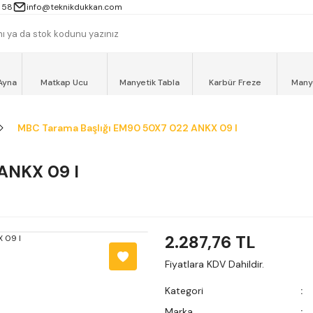
 13000TL ve ÜZERİ ALIŞVERİŞLERİNİZ AYNI GÜN MOTOKURYE İLE ÜCRET
 58
info@teknikdukkan.com
Ayna
Matkap Ucu
Manyetik Tabla
Karbür Freze
Many
MBC Tarama Başlığı EM90 50X7 022 ANKX 09 I
ANKX 09 I
2.287,76 TL
Fiyatlara KDV Dahildir.
Kategori
Marka