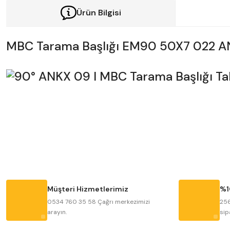
Ürün Bilgisi
MBC Tarama Başlığı EM90 50X7 022 A
Bu ürünün fiyat bilgisi, resim, ürün açıklamalarında ve diğer konularda y
Görüş ve önerileriniz için teşekkür ederiz.
Ürün resmi kalitesiz, bozuk veya görüntülenemiyor.
Ürün açıklamasında eksik bilgiler bulunuyor.
Ürün bilgilerinde hatalar bulunuyor.
Müşteri Hizmetlerimiz
%1
Ürün fiyatı diğer sitelerden daha pahalı.
0534 760 35 58 Çağrı merkezimizi
256
arayın.
sip
Bu ürüne benzer farklı alternatifler olmalı.