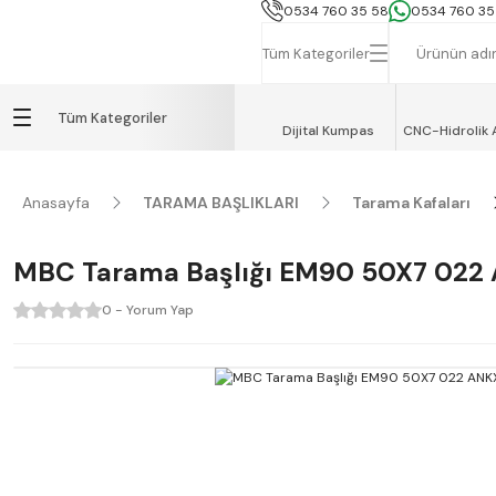
İSTANBUL, TEKİRDAĞ ve GEBZE İÇİN
0534 760 35 58
0534 760 35
Tüm Kategoriler
Tüm Kategoriler
Dijital Kumpas
CNC-Hidrolik 
Anasayfa
TARAMA BAŞLIKLARI
Tarama Kafaları
MBC Tarama Başlığı EM90 50X7 022 
0 - Yorum Yap