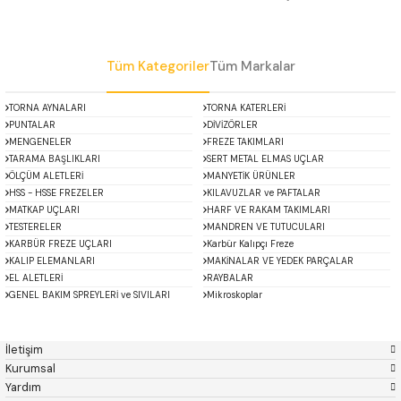
Gönder
Tüm Kategoriler
Tüm Markalar
TORNA AYNALARI
TORNA KATERLERİ
PUNTALAR
DİVİZÖRLER
MENGENELER
FREZE TAKIMLARI
TARAMA BAŞLIKLARI
SERT METAL ELMAS UÇLAR
ÖLÇÜM ALETLERİ
MANYETİK ÜRÜNLER
HSS - HSSE FREZELER
KILAVUZLAR ve PAFTALAR
MATKAP UÇLARI
HARF VE RAKAM TAKIMLARI
TESTERELER
MANDREN VE TUTUCULARI
KARBÜR FREZE UÇLARI
Karbür Kalıpçı Freze
KALIP ELEMANLARI
MAKİNALAR VE YEDEK PARÇALAR
EL ALETLERİ
RAYBALAR
GENEL BAKIM SPREYLERİ ve SIVILARI
Mikroskoplar
ACCUD
Alton
Özel Fırsatlar
Asimeto
AutoGRIP
Baykay
BEST
İletişim
BETA
Bison
Kurumsal
BORIDE
CERATON
Yardım
CHUAN BRAND
CZ TOOL