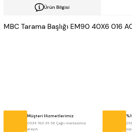
Ürün Bilgisi
MBC Tarama Başlığı EM90 40X6 016 
Bu ürünün fiyat bilgisi, resim, ürün açıklamalarında ve diğer konularda y
Görüş ve önerileriniz için teşekkür ederiz.
Ürün resmi kalitesiz, bozuk veya görüntülenemiyor.
Ürün açıklamasında eksik bilgiler bulunuyor.
Ürün bilgilerinde hatalar bulunuyor.
Müşteri Hizmetlerimiz
%1
Ürün fiyatı diğer sitelerden daha pahalı.
0534 760 35 58 Çağrı merkezimizi
256
arayın.
sip
Bu ürüne benzer farklı alternatifler olmalı.