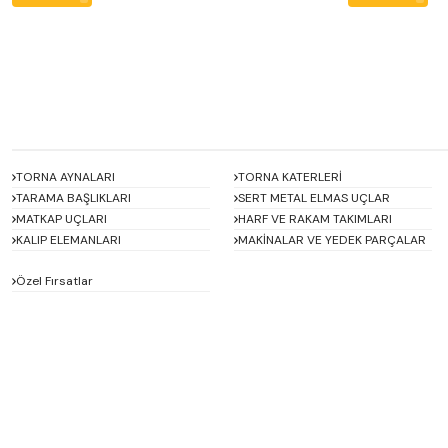
TORNA AYNALARI
TORNA KATERLERİ
TARAMA BAŞLIKLARI
SERT METAL ELMAS UÇLAR
MATKAP UÇLARI
HARF VE RAKAM TAKIMLARI
KALIP ELEMANLARI
MAKİNALAR VE YEDEK PARÇALAR
Özel Fırsatlar
ACCUD
Alton
BETA
Bison
D'ANDREA
Dasqua