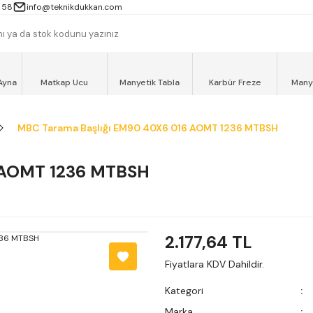
 13000TL ve ÜZERİ ALIŞVERİŞLERİNİZ AYNI GÜN MOTOKURYE İLE ÜCRET
 58
info@teknikdukkan.com
Ayna
Matkap Ucu
Manyetik Tabla
Karbür Freze
Many
MBC Tarama Başlığı EM90 40X6 016 AOMT 1236 MTBSH
 AOMT 1236 MTBSH
2.177,64 TL
Fiyatlara KDV Dahildir.
Kategori
Marka