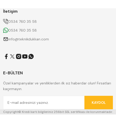
ERT
FERRE
GWG
HAIMER
İletişim
Hügel
Huscut
KlingenCraft
KMITEX
0534 760 35 58
Krone
MASTERCUT
0534 760 35 58
NAREX
Pilana
ROTHEN
SANOU
info@teknikdukkan.com
SKODA
SUNCUT
Tos Svitavy
TRADE MAX
YC
ZPS
E-BÜLTEN
Özel kampanyalar ve yeniliklerden ilk siz haberdar olun! Fırsatları
kaçırmayın.
KAYDOL
Copyright© Kredi kartı bilgileriniz 256bit SSL sertifikası ile korunmaktadır.