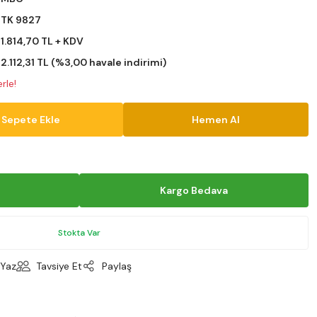
TK 9827
1.814,70 TL + KDV
2.112,31 TL (%3,00 havale indirimi)
rle!
Sepete Ekle
Hemen Al
Kargo Bedava
Stokta Var
Yaz
Tavsiye Et
Paylaş