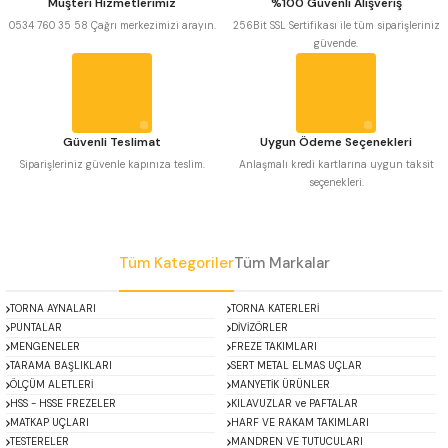
Müşteri Hizmetlerimiz
%100 Güvenli Alışveriş
 Uzun Matkap Uçları DIN1869/2
Ürün bilgilerinde hatalar bulunuyor.
0534 760 35 58 Çağrı merkezimizi arayın.
256Bit SSL Sertifikası ile tüm siparişleriniz
güvende.
Ürün fiyatı diğer sitelerden daha pahalı.
 Uzun Matkap Uçları DIN1869/3
Bu ürüne benzer farklı alternatifler olmalı.
tkap Uçları DIN338
Güvenli Teslimat
Uygun Ödeme Seçenekleri
Siparişleriniz güvenle kapınıza teslim.
Anlaşmalı kredi kartlarına uygun taksit
seçenekleri.
Gönder
Tüm Kategoriler
Tüm Markalar
TORNA AYNALARI
TORNA KATERLERİ
PUNTALAR
DİVİZÖRLER
MENGENELER
FREZE TAKIMLARI
TARAMA BAŞLIKLARI
SERT METAL ELMAS UÇLAR
ÖLÇÜM ALETLERİ
MANYETİK ÜRÜNLER
HSS - HSSE FREZELER
KILAVUZLAR ve PAFTALAR
MATKAP UÇLARI
HARF VE RAKAM TAKIMLARI
TESTERELER
MANDREN VE TUTUCULARI