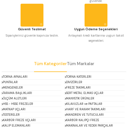
güvende.
Ürün fiyatı diğer sitelerden daha pahalı.
 Uzun Matkap Uçları DIN1869/2
Bu ürüne benzer farklı alternatifler olmalı.
 Uzun Matkap Uçları DIN1869/3
Güvenli Teslimat
Uygun Ödeme Seçenekleri
Siparişleriniz güvenle kapınıza teslim.
Anlaşmalı kredi kartlarına uygun taksit
tkap Uçları DIN338
seçenekleri.
Gönder
Tüm Kategoriler
Tüm Markalar
TORNA AYNALARI
TORNA KATERLERİ
PUNTALAR
DİVİZÖRLER
MENGENELER
FREZE TAKIMLARI
TARAMA BAŞLIKLARI
SERT METAL ELMAS UÇLAR
ÖLÇÜM ALETLERİ
MANYETİK ÜRÜNLER
HSS - HSSE FREZELER
KILAVUZLAR ve PAFTALAR
MATKAP UÇLARI
HARF VE RAKAM TAKIMLARI
TESTERELER
MANDREN VE TUTUCULARI
KARBÜR FREZE UÇLARI
KARBÜR KALIPÇI FREZE
KALIP ELEMANLARI
MAKİNALAR VE YEDEK PARÇALAR