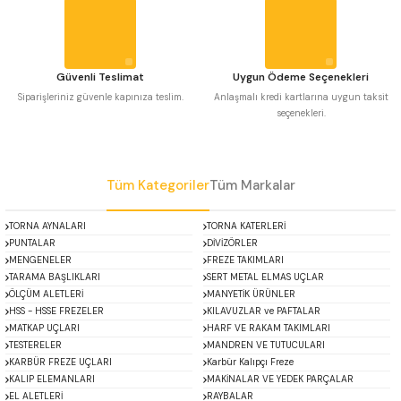
 Uzun Matkap Uçları DIN1869/2
Bu ürüne benzer farklı alternatifler olmalı.
 Uzun Matkap Uçları DIN1869/3
Güvenli Teslimat
Uygun Ödeme Seçenekleri
Siparişleriniz güvenle kapınıza teslim.
Anlaşmalı kredi kartlarına uygun taksit
tkap Uçları DIN338
seçenekleri.
Gönder
Tüm Kategoriler
Tüm Markalar
TORNA AYNALARI
TORNA KATERLERİ
PUNTALAR
DİVİZÖRLER
MENGENELER
FREZE TAKIMLARI
TARAMA BAŞLIKLARI
SERT METAL ELMAS UÇLAR
ÖLÇÜM ALETLERİ
MANYETİK ÜRÜNLER
HSS - HSSE FREZELER
KILAVUZLAR ve PAFTALAR
MATKAP UÇLARI
HARF VE RAKAM TAKIMLARI
TESTERELER
MANDREN VE TUTUCULARI
KARBÜR FREZE UÇLARI
Karbür Kalıpçı Freze
KALIP ELEMANLARI
MAKİNALAR VE YEDEK PARÇALAR
EL ALETLERİ
RAYBALAR