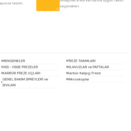
Anlaşmalı kredi kartlarına uygun taksit
apınıza teslim.
seçenekleri.
MENGENELER
FREZE TAKIMLARI
HSS - HSSE FREZELER
KILAVUZLAR ve PAFTALAR
KARBÜR FREZE UÇLARI
Karbür Kalıpçı Freze
GENEL BAKIM SPREYLERİ ve
Mikroskoplar
SIVILARI
Baykay
BEST