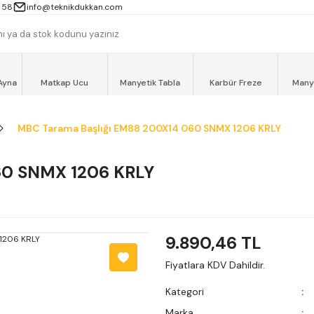
 13000TL ve ÜZERİ ALIŞVERİŞLERİNİZ AYNI GÜN MOTOKURYE İLE ÜCRET
 58
info@teknikdukkan.com
Ayna
Matkap Ucu
Manyetik Tabla
Karbür Freze
Many
MBC Tarama Başlığı EM88 200X14 060 SNMX 1206 KRLY
60 SNMX 1206 KRLY
9.890,46 TL
Fiyatlara KDV Dahildir.
Kategori
Marka