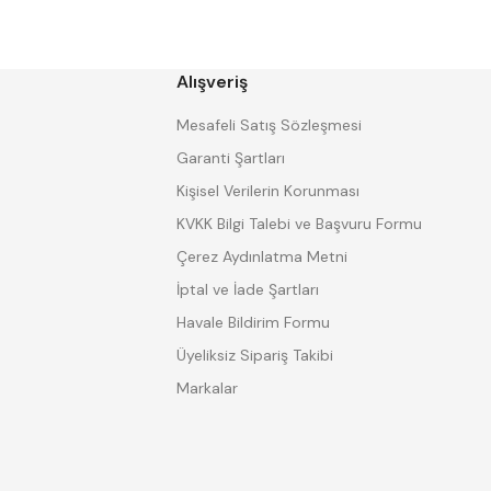
CHUAN BRAND
CZ TOOL
EREL
Eric
GP GRAT-EX
GSP
HARVEST
Heikenei
Alışveriş
IZAR
KINEX
KRAFT
Krasnic
Mesafeli Satış Sözleşmesi
Mitsubishi
Mitutoyo
Garanti Şartları
Proter
PSE
Kişisel Verilerin Korunması
SHARP
Shaviv
Tokiwa
TOME
KVKK Bilgi Talebi ve Başvuru Formu
Watano
WERKA
Çerez Aydınlatma Metni
İptal ve İade Şartları
Havale Bildirim Formu
Üyeliksiz Sipariş Takibi
Markalar