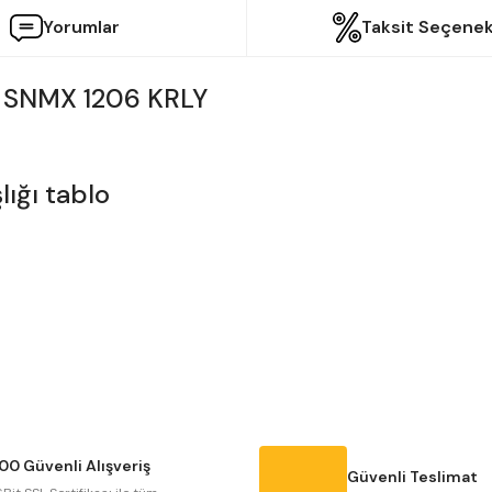
Yorumlar
Taksit Seçenek
 SNMX 1206 KRLY
etersiz gördüğünüz noktaları öneri formunu kullanarak tarafımıza iletebilir
Bu ürüne ilk yorumu siz yapın!
Yorum Yaz
00 Güvenli Alışveriş
Güvenli Teslimat