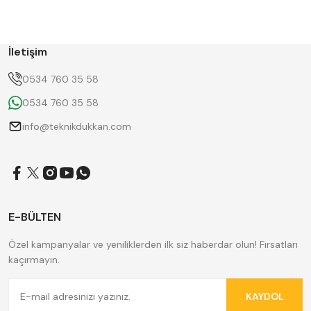
BETA
Bison
D'ANDREA
Dasqua
ERT
FERRE
GWG
HAIMER
İletişim
Hügel
Huscut
KlingenCraft
KMITEX
0534 760 35 58
Krone
MASTERCUT
0534 760 35 58
NAREX
Pilana
ROTHEN
SANOU
info@teknikdukkan.com
SKODA
SUNCUT
Tos Svitavy
TRADE MAX
YC
ZPS
E-BÜLTEN
Özel kampanyalar ve yeniliklerden ilk siz haberdar olun! Fırsatları
kaçırmayın.
KAYDOL