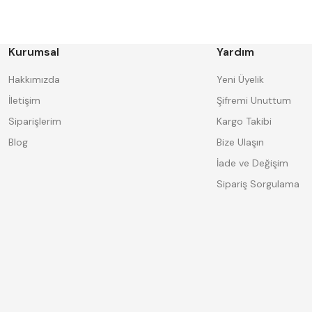
BORIDE
CERATON
DECO
DESKAR
FORMAT
GERARDI
HAKANSSON
Harlingen
Kurumsal
Yardım
IAT
INSIZE
Knipex
Korloy
Hakkımızda
Yeni Üyelik
MASUS
MBC
İletişim
Şifremi Unuttum
PLD
Poldi
Siparişlerim
Kargo Takibi
SAPPOWER
SENYO
TD
TEMAK
Blog
Bize Ulaşın
Üçer
Vertex
İade ve Değişim
Sipariş Sorgulama