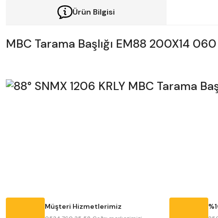
Ürün Bilgisi
MBC Tarama Başlığı EM88 200X14 060
Bu ürünün fiyat bilgisi, resim, ürün açıklamalarında ve diğer konularda y
Görüş ve önerileriniz için teşekkür ederiz.
Ürün resmi kalitesiz, bozuk veya görüntülenemiyor.
Ürün açıklamasında eksik bilgiler bulunuyor.
Ürün bilgilerinde hatalar bulunuyor.
Müşteri Hizmetlerimiz
%1
Ürün fiyatı diğer sitelerden daha pahalı.