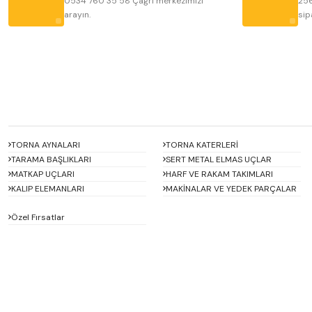
0534 760 35 58 Çağrı merkezimizi
256
arayın.
sip
Bu ürüne benzer farklı alternatifler olmalı.
TORNA AYNALARI
TORNA KATERLERİ
TARAMA BAŞLIKLARI
SERT METAL ELMAS UÇLAR
MATKAP UÇLARI
HARF VE RAKAM TAKIMLARI
KALIP ELEMANLARI
MAKİNALAR VE YEDEK PARÇALAR
Özel Fırsatlar
ACCUD
Alton