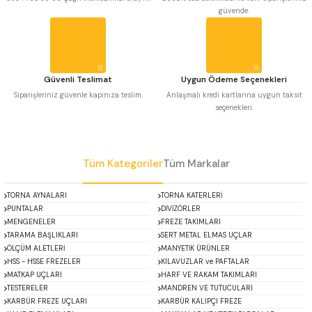
güvende.
 Uzun Matkap Uçları DIN1869/2
Ürün fiyatı diğer sitelerden daha pahalı.
Bu ürüne benzer farklı alternatifler olmalı.
 Uzun Matkap Uçları DIN1869/3
Güvenli Teslimat
Uygun Ödeme Seçenekleri
tkap Uçları DIN338
Siparişleriniz güvenle kapınıza teslim.
Anlaşmalı kredi kartlarına uygun taksit
seçenekleri.
Gönder
Tüm Kategoriler
Tüm Markalar
TORNA AYNALARI
TORNA KATERLERİ
PUNTALAR
DİVİZÖRLER
MENGENELER
FREZE TAKIMLARI
TARAMA BAŞLIKLARI
SERT METAL ELMAS UÇLAR
ÖLÇÜM ALETLERİ
MANYETİK ÜRÜNLER
HSS - HSSE FREZELER
KILAVUZLAR ve PAFTALAR
MATKAP UÇLARI
HARF VE RAKAM TAKIMLARI
TESTERELER
MANDREN VE TUTUCULARI
KARBÜR FREZE UÇLARI
KARBÜR KALIPÇI FREZE