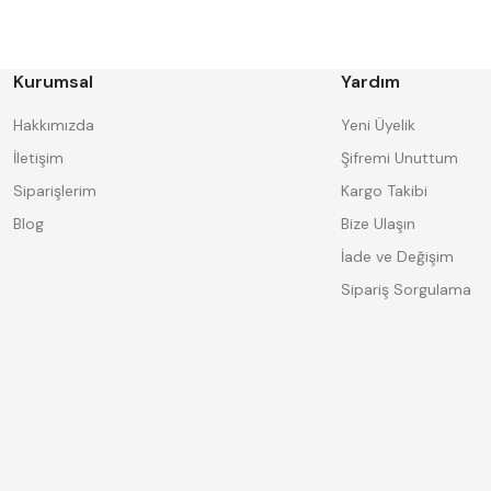
BORIDE
CERATON
DECO
DESKAR
FORMAT
GERARDI
HAKANSSON
Harlingen
Kurumsal
Yardım
IAT
INSIZE
Knipex
Korloy
Hakkımızda
Yeni Üyelik
MASUS
MBC
İletişim
Şifremi Unuttum
PLD
Poldi
Siparişlerim
Kargo Takibi
SAPPOWER
SENYO
TD
TEMAK
Blog
Bize Ulaşın
Üçer
Vertex
İade ve Değişim
Sipariş Sorgulama