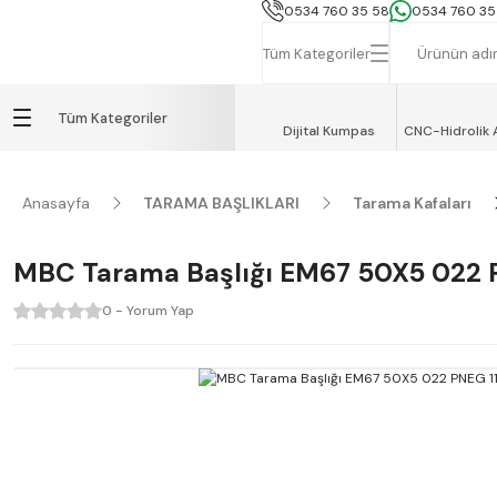
İSTANBUL, TEKİRDAĞ ve GEBZE İÇİN
0534 760 35 58
0534 760 35
Tüm Kategoriler
Tüm Kategoriler
Dijital Kumpas
CNC-Hidrolik 
Anasayfa
TARAMA BAŞLIKLARI
Tarama Kafaları
MBC Tarama Başlığı EM67 50X5 022 
0 - Yorum Yap