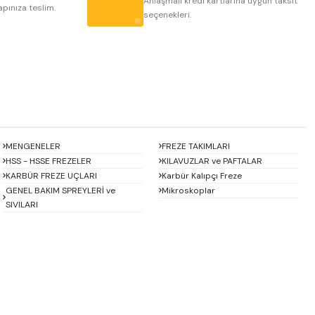
Anlaşmalı kredi kartlarına uygun taksit
apınıza teslim.
seçenekleri.
MENGENELER
FREZE TAKIMLARI
HSS - HSSE FREZELER
KILAVUZLAR ve PAFTALAR
KARBÜR FREZE UÇLARI
Karbür Kalıpçı Freze
GENEL BAKIM SPREYLERİ ve
Mikroskoplar
SIVILARI
Baykay
BEST