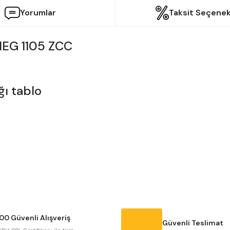
Yorumlar
Taksit Seçenek
NEG 1105 ZCC
etersiz gördüğünüz noktaları öneri formunu kullanarak tarafımıza iletebilir
Bu ürüne ilk yorumu siz yapın!
Yorum Yaz
00 Güvenli Alışveriş
Güvenli Teslimat