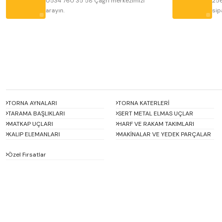
0534 760 35 58 Çağrı merkezimizi
256
arayın.
sip
Bu ürüne benzer farklı alternatifler olmalı.
TORNA AYNALARI
TORNA KATERLERİ
TARAMA BAŞLIKLARI
SERT METAL ELMAS UÇLAR
MATKAP UÇLARI
HARF VE RAKAM TAKIMLARI
KALIP ELEMANLARI
MAKİNALAR VE YEDEK PARÇALAR
Özel Fırsatlar
ACCUD
Alton