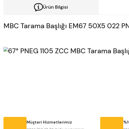
Ürün Bilgisi
MBC Tarama Başlığı EM67 50X5 022 P
Bu ürünün fiyat bilgisi, resim, ürün açıklamalarında ve diğer konularda y
Görüş ve önerileriniz için teşekkür ederiz.
Ürün resmi kalitesiz, bozuk veya görüntülenemiyor.
Ürün açıklamasında eksik bilgiler bulunuyor.
Ürün bilgilerinde hatalar bulunuyor.
Müşteri Hizmetlerimiz
%1
Ürün fiyatı diğer sitelerden daha pahalı.