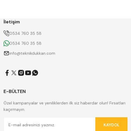
BETA
Bison
D'ANDREA
Dasqua
ERT
FERRE
GWG
HAIMER
İletişim
Hügel
Huscut
KlingenCraft
KMITEX
0534 760 35 58
Krone
MASTERCUT
0534 760 35 58
NAREX
Pilana
ROTHEN
SANOU
info@teknikdukkan.com
SKODA
SUNCUT
Tos Svitavy
TRADE MAX
YC
ZPS
E-BÜLTEN
Özel kampanyalar ve yeniliklerden ilk siz haberdar olun! Fırsatları
kaçırmayın.
KAYDOL