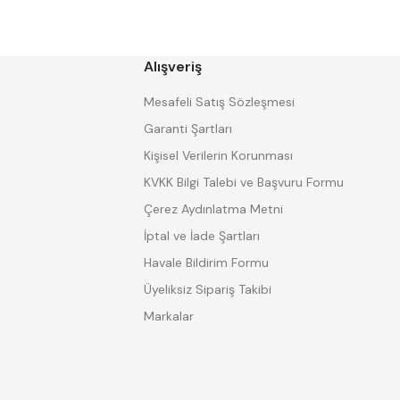
CHUAN BRAND
CZ TOOL
EREL
Eric
GP GRAT-EX
GSP
HARVEST
Heikenei
Alışveriş
IZAR
KINEX
KRAFT
Krasnic
Mesafeli Satış Sözleşmesi
Mitsubishi
Mitutoyo
Garanti Şartları
Proter
PSE
Kişisel Verilerin Korunması
SHARP
Shaviv
Tokiwa
TOME
KVKK Bilgi Talebi ve Başvuru Formu
Watano
WERKA
Çerez Aydınlatma Metni
İptal ve İade Şartları
Havale Bildirim Formu
Üyeliksiz Sipariş Takibi
Markalar