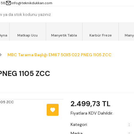
 13000TL ve ÜZERİ ALIŞVERİŞLERİNİZ AYNI GÜN MOTOKURYE İLE ÜCRET
 58
info@teknikdukkan.com
Ayna
Matkap Ucu
Manyetik Tabla
Karbür Freze
Many
MBC Tarama Başlığı EM67 50X5 022 PNEG 1105 ZCC
PNEG 1105 ZCC
2.499,73 TL
Fiyatlara KDV Dahildir.
Kategori
Marka