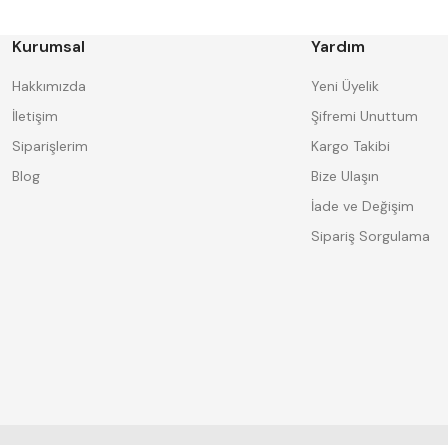
FORMAT
GERARDI
HAKANSSON
Harlingen
Kurumsal
Yardım
IAT
INSIZE
Knipex
Korloy
Hakkımızda
Yeni Üyelik
MASUS
MBC
İletişim
Şifremi Unuttum
PLD
Poldi
Siparişlerim
Kargo Takibi
SAPPOWER
SENYO
TD
TEMAK
Blog
Bize Ulaşın
Üçer
Vertex
İade ve Değişim
Sipariş Sorgulama