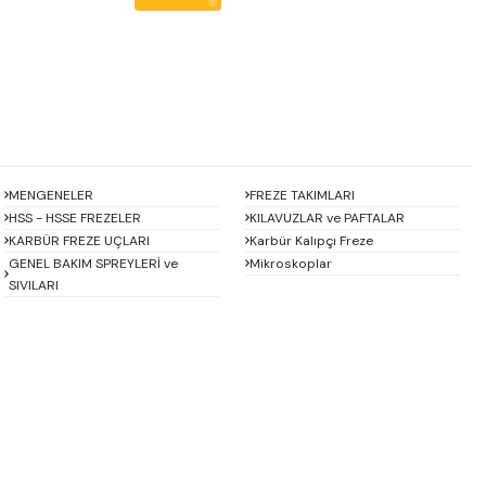
MENGENELER
FREZE TAKIMLARI
HSS - HSSE FREZELER
KILAVUZLAR ve PAFTALAR
KARBÜR FREZE UÇLARI
Karbür Kalıpçı Freze
GENEL BAKIM SPREYLERİ ve
Mikroskoplar
SIVILARI
Baykay
BEST
CHUAN BRAND
CZ TOOL
EREL
Eric