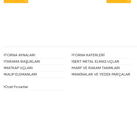
TORNA AYNALARI
TORNA KATERLERİ
TARAMA BAŞLIKLARI
SERT METAL ELMAS UÇLAR
MATKAP UÇLARI
HARF VE RAKAM TAKIMLARI
KALIP ELEMANLARI
MAKİNALAR VE YEDEK PARÇALAR
Özel Fırsatlar
ACCUD
Alton
BETA
Bison
D'ANDREA
Dasqua