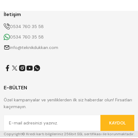
ERT
FERRE
GWG
HAIMER
İletişim
Hügel
Huscut
KlingenCraft
KMITEX
0534 760 35 58
Krone
MASTERCUT
0534 760 35 58
NAREX
Pilana
ROTHEN
SANOU
info@teknikdukkan.com
SKODA
SUNCUT
Tos Svitavy
TRADE MAX
YC
ZPS
E-BÜLTEN
Özel kampanyalar ve yeniliklerden ilk siz haberdar olun! Fırsatları
kaçırmayın.
KAYDOL
Copyright© Kredi kartı bilgileriniz 256bit SSL sertifikası ile korunmaktadır.