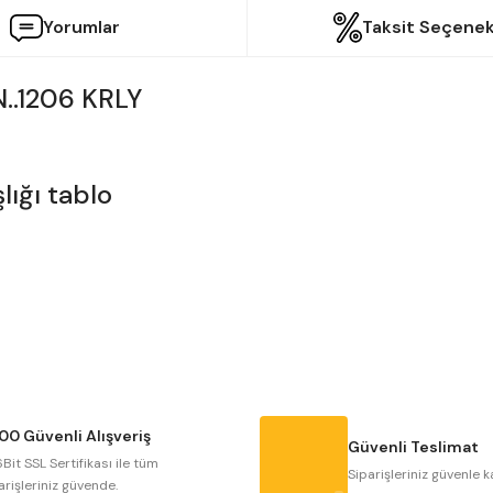
Yorumlar
Taksit Seçenek
..1206 KRLY
etersiz gördüğünüz noktaları öneri formunu kullanarak tarafımıza iletebilir
Bu ürüne ilk yorumu siz yapın!
Yorum Yaz
00 Güvenli Alışveriş
Güvenli Teslimat
Bit SSL Sertifikası ile tüm
Siparişleriniz güvenle k
arişleriniz güvende.