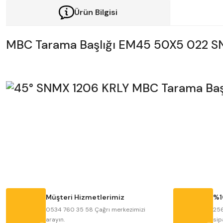
Ürün Bilgisi
MBC Tarama Başlığı EM45 50X5 022 SN
Bu ürünün fiyat bilgisi, resim, ürün açıklamalarında ve diğer konularda y
Görüş ve önerileriniz için teşekkür ederiz.
Ürün resmi kalitesiz, bozuk veya görüntülenemiyor.
Ürün açıklamasında eksik bilgiler bulunuyor.
Ürün bilgilerinde hatalar bulunuyor.
Müşteri Hizmetlerimiz
%1
Ürün fiyatı diğer sitelerden daha pahalı.
0534 760 35 58 Çağrı merkezimizi
256
arayın.
sip
Bu ürüne benzer farklı alternatifler olmalı.