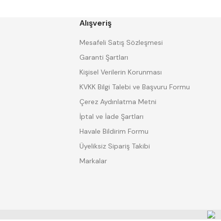
GP GRAT-EX
GSP
HARVEST
Heikenei
Alışveriş
IZAR
KINEX
KRAFT
Krasnic
Mesafeli Satış Sözleşmesi
Mitsubishi
Mitutoyo
Garanti Şartları
Proter
PSE
Kişisel Verilerin Korunması
SHARP
Shaviv
Tokiwa
TOME
KVKK Bilgi Talebi ve Başvuru Formu
Watano
WERKA
Çerez Aydınlatma Metni
İptal ve İade Şartları
Havale Bildirim Formu
Üyeliksiz Sipariş Takibi
Markalar