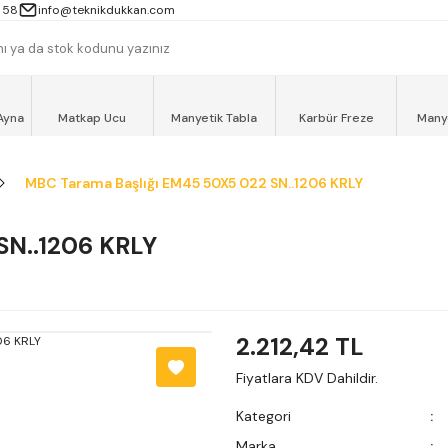
 13000TL ve ÜZERİ ALIŞVERİŞLERİNİZ AYNI GÜN MOTOKURYE İLE ÜCRET
 58
info@teknikdukkan.com
Ayna
Matkap Ucu
Manyetik Tabla
Karbür Freze
Many
MBC Tarama Başlığı EM45 50X5 022 SN..1206 KRLY
SN..1206 KRLY
2.212,42 TL
Fiyatlara KDV Dahildir.
Kategori
Marka