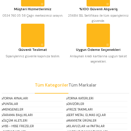
 Uzun Matkap Uçları DIN1869/2
Ürün açıklamasında eksik bilgiler bulunuyor.
Müşteri Hizmetlerimiz
%100 Güvenli Alışveriş
Ürün bilgilerinde hatalar bulunuyor.
0534 760 35 58 Çağrı merkezimizi arayın.
256Bit SSL Sertifikası ile tüm siparişleriniz
güvende.
 Uzun Matkap Uçları DIN1869/3
Ürün fiyatı diğer sitelerden daha pahalı.
Bu ürüne benzer farklı alternatifler olmalı.
tkap Uçları DIN338
Güvenli Teslimat
Uygun Ödeme Seçenekleri
Siparişleriniz güvenle kapınıza teslim.
Anlaşmalı kredi kartlarına uygun taksit
seçenekleri.
Gönder
Tüm Kategoriler
Tüm Markalar
TORNA AYNALARI
TORNA KATERLERİ
PUNTALAR
DİVİZÖRLER
MENGENELER
FREZE TAKIMLARI
TARAMA BAŞLIKLARI
SERT METAL ELMAS UÇLAR
ÖLÇÜM ALETLERİ
MANYETİK ÜRÜNLER
HSS - HSSE FREZELER
KILAVUZLAR ve PAFTALAR