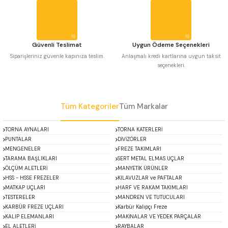
 Uzun Matkap Uçları DIN1869/2
Bu ürüne benzer farklı alternatifler olmalı.
 Uzun Matkap Uçları DIN1869/3
Güvenli Teslimat
Uygun Ödeme Seçenekleri
Siparişleriniz güvenle kapınıza teslim.
Anlaşmalı kredi kartlarına uygun taksit
tkap Uçları DIN338
seçenekleri.
Gönder
Tüm Kategoriler
Tüm Markalar
TORNA AYNALARI
TORNA KATERLERİ
PUNTALAR
DİVİZÖRLER
MENGENELER
FREZE TAKIMLARI
TARAMA BAŞLIKLARI
SERT METAL ELMAS UÇLAR
ÖLÇÜM ALETLERİ
MANYETİK ÜRÜNLER
HSS - HSSE FREZELER
KILAVUZLAR ve PAFTALAR
MATKAP UÇLARI
HARF VE RAKAM TAKIMLARI
TESTERELER
MANDREN VE TUTUCULARI
KARBÜR FREZE UÇLARI
Karbür Kalıpçı Freze
KALIP ELEMANLARI
MAKİNALAR VE YEDEK PARÇALAR
EL ALETLERİ
RAYBALAR