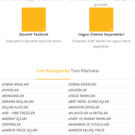
güvende.
 Uzun Matkap Uçları DIN1869/2
Ürün fiyatı diğer sitelerden daha pahalı.
Bu ürüne benzer farklı alternatifler olmalı.
 Uzun Matkap Uçları DIN1869/3
Güvenli Teslimat
Uygun Ödeme Seçenekleri
tkap Uçları DIN338
Siparişleriniz güvenle kapınıza teslim.
Anlaşmalı kredi kartlarına uygun taksit
seçenekleri.
Gönder
Tüm Kategoriler
Tüm Markalar
TORNA AYNALARI
TORNA KATERLERİ
PUNTALAR
DİVİZÖRLER
MENGENELER
FREZE TAKIMLARI
TARAMA BAŞLIKLARI
SERT METAL ELMAS UÇLAR
ÖLÇÜM ALETLERİ
MANYETİK ÜRÜNLER
HSS - HSSE FREZELER
KILAVUZLAR ve PAFTALAR
MATKAP UÇLARI
HARF VE RAKAM TAKIMLARI
TESTERELER
MANDREN VE TUTUCULARI
KARBÜR FREZE UÇLARI
KARBÜR KALIPÇI FREZE