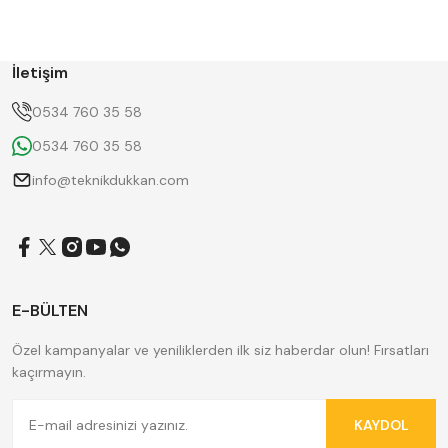
BETA
Bison
D'ANDREA
Dasqua
ERT
FERRE
GWG
HAIMER
İletişim
Hügel
Huscut
KlingenCraft
KMITEX
0534 760 35 58
Krone
MASTERCUT
0534 760 35 58
NAREX
Pilana
ROTHEN
SANOU
info@teknikdukkan.com
SKODA
SUNCUT
Tos Svitavy
TRADE MAX
YC
ZPS
E-BÜLTEN
Özel kampanyalar ve yeniliklerden ilk siz haberdar olun! Fırsatları
kaçırmayın.
KAYDOL