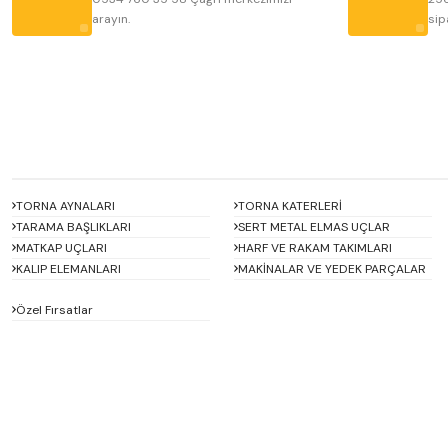
arayın.
sip
Bu ürüne benzer farklı alternatifler olmalı.
TORNA AYNALARI
TORNA KATERLERİ
TARAMA BAŞLIKLARI
SERT METAL ELMAS UÇLAR
MATKAP UÇLARI
HARF VE RAKAM TAKIMLARI
KALIP ELEMANLARI
MAKİNALAR VE YEDEK PARÇALAR
Özel Fırsatlar
ACCUD
Alton