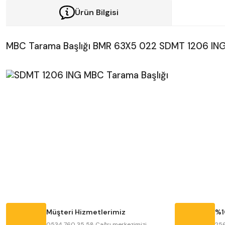
Ürün Bilgisi
MBC Tarama Başlığı BMR 63X5 022 SDMT 1206 IN
Bu ürünün fiyat bilgisi, resim, ürün açıklamalarında ve diğer konularda y
Görüş ve önerileriniz için teşekkür ederiz.
Ürün resmi kalitesiz, bozuk veya görüntülenemiyor.
Ürün açıklamasında eksik bilgiler bulunuyor.
Ürün bilgilerinde hatalar bulunuyor.
Müşteri Hizmetlerimiz
%1
Ürün fiyatı diğer sitelerden daha pahalı.
0534 760 35 58 Çağrı merkezimizi
256