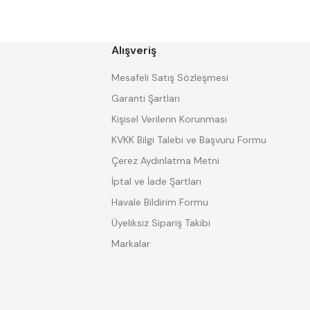
CHUAN BRAND
CZ TOOL
EREL
Eric
GP GRAT-EX
GSP
HARVEST
Heikenei
Alışveriş
IZAR
KINEX
KRAFT
Krasnic
Mesafeli Satış Sözleşmesi
Mitsubishi
Mitutoyo
Garanti Şartları
Proter
PSE
Kişisel Verilerin Korunması
SHARP
Shaviv
Tokiwa
TOME
KVKK Bilgi Talebi ve Başvuru Formu
Watano
WERKA
Çerez Aydınlatma Metni
İptal ve İade Şartları
Havale Bildirim Formu
Üyeliksiz Sipariş Takibi
Markalar