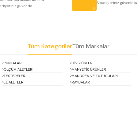
Siparişleriniz güvenle k
arişleriniz güvende.
Tüm Kategoriler
Tüm Markalar
Gönder
PUNTALAR
DİVİZÖRLER
ÖLÇÜM ALETLERİ
MANYETİK ÜRÜNLER
TESTERELER
MANDREN VE TUTUCULARI
EL ALETLERİ
RAYBALAR
Asimeto
AutoGRIP