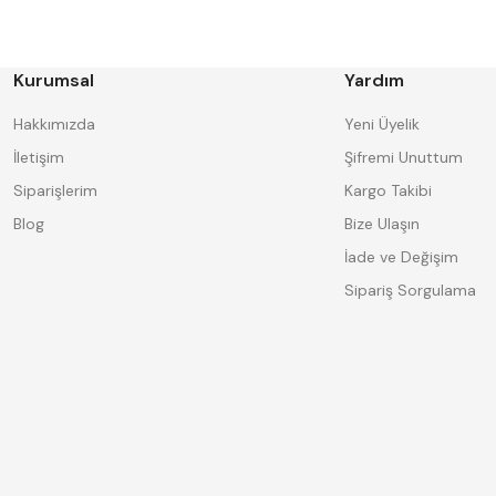
BORIDE
CERATON
DECO
DESKAR
FORMAT
GERARDI
HAKANSSON
Harlingen
Kurumsal
Yardım
IAT
INSIZE
Knipex
Korloy
Hakkımızda
Yeni Üyelik
MASUS
MBC
İletişim
Şifremi Unuttum
PLD
Poldi
Siparişlerim
Kargo Takibi
SAPPOWER
SENYO
TD
TEMAK
Blog
Bize Ulaşın
Üçer
Vertex
İade ve Değişim
Sipariş Sorgulama