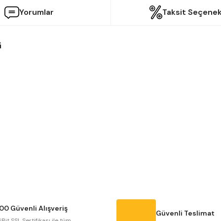
Yorumlar
Taksit Seçenek
G
etersiz gördüğünüz noktaları öneri formunu kullanarak tarafımıza iletebilir
Bu ürüne ilk yorumu siz yapın!
Yorum Yaz
00 Güvenli Alışveriş
Güvenli Teslimat
Bit SSL Sertifikası ile tüm