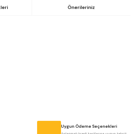
leri
Önerileriniz
siniz.
Uygun Ödeme Seçenekleri
Anlaşmalı kredi kartlarına uygun taksit