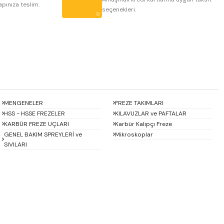
apınıza teslim.
seçenekleri.
MENGENELER
FREZE TAKIMLARI
HSS - HSSE FREZELER
KILAVUZLAR ve PAFTALAR
KARBÜR FREZE UÇLARI
Karbür Kalıpçı Freze
GENEL BAKIM SPREYLERİ ve
Mikroskoplar
SIVILARI
Baykay
BEST