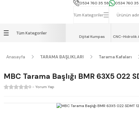
İSTANBUL, TEKİRDAĞ ve GEBZE İÇİN
0534 760 35 58
0534 760 35
Tüm Kategoriler
Tüm Kategoriler
Dijital Kumpas
CNC-Hidrolik 
Anasayfa
TARAMA BAŞLIKLARI
Tarama Kafaları
MBC Tarama Başlığı BMR 63X5 022 S
0 - Yorum Yap