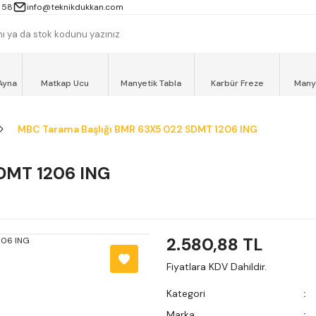
 13000TL ve ÜZERİ ALIŞVERİŞLERİNİZ AYNI GÜN MOTOKURYE İLE ÜCRET
 58
info@teknikdukkan.com
Ayna
Matkap Ucu
Manyetik Tabla
Karbür Freze
Many
MBC Tarama Başlığı BMR 63X5 022 SDMT 1206 ING
DMT 1206 ING
2.580,88 TL
Fiyatlara KDV Dahildir.
Kategori
Marka