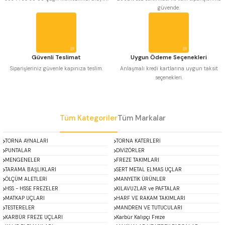
güvende.
 Uzun Matkap Uçları DIN1869/2
Ürün fiyatı diğer sitelerden daha pahalı.
Bu ürüne benzer farklı alternatifler olmalı.
 Uzun Matkap Uçları DIN1869/3
Güvenli Teslimat
Uygun Ödeme Seçenekleri
tkap Uçları DIN338
Siparişleriniz güvenle kapınıza teslim.
Anlaşmalı kredi kartlarına uygun taksit
seçenekleri.
Gönder
Tüm Kategoriler
Tüm Markalar
TORNA AYNALARI
TORNA KATERLERİ
PUNTALAR
DİVİZÖRLER
MENGENELER
FREZE TAKIMLARI
TARAMA BAŞLIKLARI
SERT METAL ELMAS UÇLAR
ÖLÇÜM ALETLERİ
MANYETİK ÜRÜNLER
HSS - HSSE FREZELER
KILAVUZLAR ve PAFTALAR
MATKAP UÇLARI
HARF VE RAKAM TAKIMLARI
TESTERELER
MANDREN VE TUTUCULARI
KARBÜR FREZE UÇLARI
Karbür Kalıpçı Freze