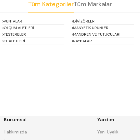
Tüm Kategoriler
Tüm Markalar
Gönder
PUNTALAR
DİVİZÖRLER
ÖLÇÜM ALETLERİ
MANYETİK ÜRÜNLER
TESTERELER
MANDREN VE TUTUCULARI
EL ALETLERİ
RAYBALAR
Asimeto
AutoGRIP
BORIDE
CERATON
DECO
DESKAR
FORMAT
GERARDI
HAKANSSON
Harlingen
Kurumsal
Yardım
IAT
INSIZE
Knipex
Korloy
Hakkımızda
Yeni Üyelik
MASUS
MBC