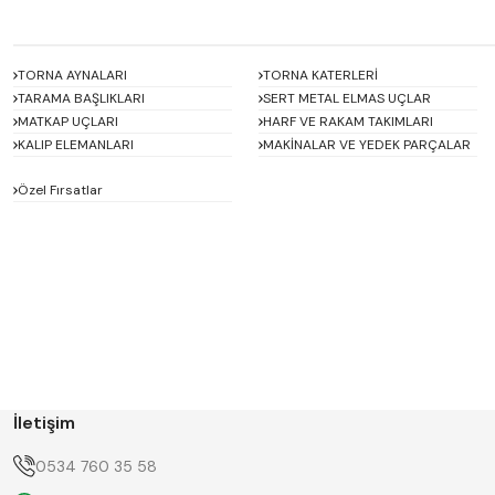
TORNA AYNALARI
TORNA KATERLERİ
TARAMA BAŞLIKLARI
SERT METAL ELMAS UÇLAR
MATKAP UÇLARI
HARF VE RAKAM TAKIMLARI
KALIP ELEMANLARI
MAKİNALAR VE YEDEK PARÇALAR
Özel Fırsatlar
ACCUD
Alton
BETA
Bison
D'ANDREA
Dasqua
ERT
FERRE
GWG
HAIMER
İletişim
Hügel
Huscut
KlingenCraft
KMITEX
0534 760 35 58
Krone
MASTERCUT