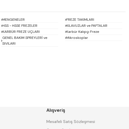
MENGENELER
FREZE TAKIMLARI
HSS - HSSE FREZELER
KILAVUZLAR ve PAFTALAR
KARBÜR FREZE UÇLARI
Karbür Kalıpçı Freze
GENEL BAKIM SPREYLERİ ve
Mikroskoplar
SIVILARI
Baykay
BEST
CHUAN BRAND
CZ TOOL
EREL
Eric
GP GRAT-EX
GSP
HARVEST
Heikenei
Alışveriş
IZAR
KINEX
KRAFT
Krasnic
Mesafeli Satış Sözleşmesi
Mitsubishi
Mitutoyo