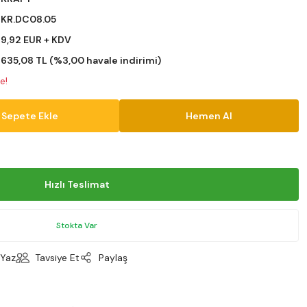
KR.DC08.05
9,92 EUR + KDV
635,08 TL (%3,00 havale indirimi)
e!
Sepete Ekle
Hemen Al
Hızlı Teslimat
Stokta Var
Yaz
Tavsiye Et
Paylaş