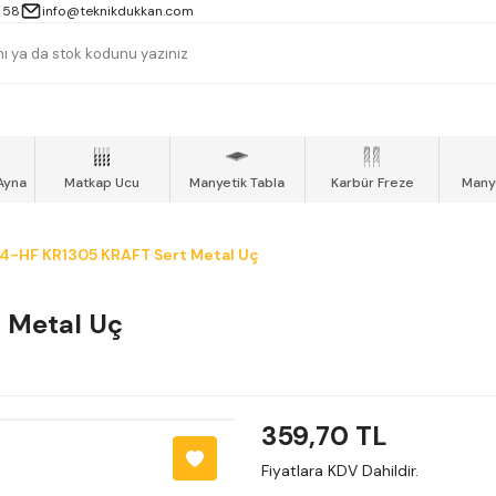
 13000TL ve ÜZERİ ALIŞVERİŞLERİNİZ AYNI GÜN MOTOKURYE İLE ÜCRET
 58
info@teknikdukkan.com
Ayna
Matkap Ucu
Manyetik Tabla
Karbür Freze
Many
-HF KR1305 KRAFT Sert Metal Uç
 Metal Uç
359,70 TL
Fiyatlara KDV Dahildir.