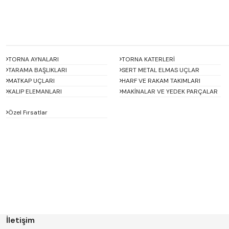
TORNA AYNALARI
TORNA KATERLERİ
TARAMA BAŞLIKLARI
SERT METAL ELMAS UÇLAR
MATKAP UÇLARI
HARF VE RAKAM TAKIMLARI
KALIP ELEMANLARI
MAKİNALAR VE YEDEK PARÇALAR
Özel Fırsatlar
ACCUD
Alton
BETA
Bison
D'ANDREA
Dasqua
ERT
FERRE
GWG
HAIMER
İletişim
Hügel
Huscut