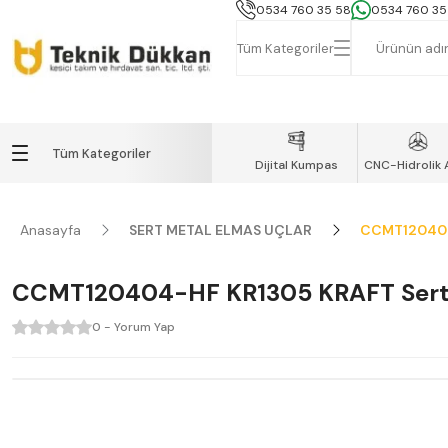
İSTANBUL, TEKİRDAĞ ve GEBZE İÇİN
0534 760 35 58
0534 760 35
Tüm Kategoriler
Tüm Kategoriler
Dijital Kumpas
CNC-Hidrolik 
Anasayfa
SERT METAL ELMAS UÇLAR
CCMT120404
CCMT120404-HF KR1305 KRAFT Sert
0 - Yorum Yap