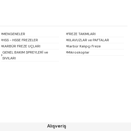
MENGENELER
FREZE TAKIMLARI
HSS - HSSE FREZELER
KILAVUZLAR ve PAFTALAR
KARBÜR FREZE UÇLARI
Karbür Kalıpçı Freze
GENEL BAKIM SPREYLERİ ve
Mikroskoplar
SIVILARI
Baykay
BEST
CHUAN BRAND
CZ TOOL
EREL
Eric
GP GRAT-EX
GSP
HARVEST
Heikenei
Alışveriş
IZAR
KINEX