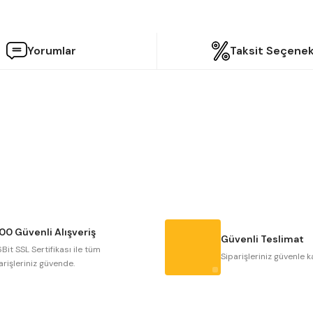
Yorumlar
Taksit Seçenek
etersiz gördüğünüz noktaları öneri formunu kullanarak tarafımıza iletebilir
Bu ürüne ilk yorumu siz yapın!
Yorum Yaz
00 Güvenli Alışveriş
Güvenli Teslimat
Bit SSL Sertifikası ile tüm
Siparişleriniz güvenle k
arişleriniz güvende.