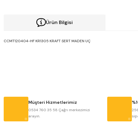
Ürün Bilgisi
CCMT120404-HF KR1305 KRAFT SERT MADEN UÇ
Bu ürünün fiyat bilgisi, resim, ürün açıklamalarında ve diğer konularda y
Görüş ve önerileriniz için teşekkür ederiz.
Ürün resmi kalitesiz, bozuk veya görüntülenemiyor.
Ürün açıklamasında eksik bilgiler bulunuyor.
Ürün bilgilerinde hatalar bulunuyor.
Müşteri Hizmetlerimiz
%1
Ürün fiyatı diğer sitelerden daha pahalı.
0534 760 35 58 Çağrı merkezimizi
256
arayın.
sip
Bu ürüne benzer farklı alternatifler olmalı.