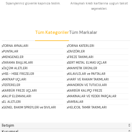
Siparişleriniz güvenle kapınıza teslim.
Anlaşmalı kredi kartlarına uygun taksit
 Uzun Matkap Uçları DIN1869/2
seçenekleri.
Gönder
 Uzun Matkap Uçları DIN1869/3
Tüm Kategoriler
Tüm Markalar
tkap Uçları DIN338
TORNA AYNALARI
TORNA KATERLERİ
PUNTALAR
DİVİZÖRLER
MENGENELER
FREZE TAKIMLARI
TARAMA BAŞLIKLARI
SERT METAL ELMAS UÇLAR
ÖLÇÜM ALETLERİ
MANYETİK ÜRÜNLER
HSS - HSSE FREZELER
KILAVUZLAR ve PAFTALAR
MATKAP UÇLARI
HARF VE RAKAM TAKIMLARI
TESTERELER
MANDREN VE TUTUCULARI
KARBÜR FREZE UÇLARI
KARBÜR KALIPÇI FREZE
KALIP ELEMANLARI
MAKİNALAR VE YEDEK PARÇALAR
EL ALETLERİ
RAYBALAR
GENEL BAKIM SPREYLERİ ve SIVILARI
HELİCOİL TAMİR TAKIMLARI
ACCUD
Alton
Mikroskoplar
Özel Fırsatlar
Asimeto
AutoGRIP
Baykay
BEST
İletişim
BETA
Bison
Kurumsal