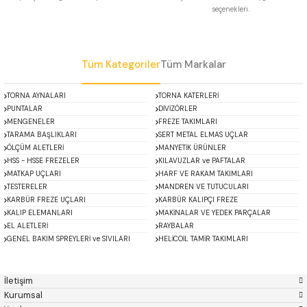
seçenekleri.
 Uzun Matkap Uçları DIN1869/2
Gönder
 Uzun Matkap Uçları DIN1869/3
Tüm Kategoriler
Tüm Markalar
tkap Uçları DIN338
TORNA AYNALARI
TORNA KATERLERİ
PUNTALAR
DİVİZÖRLER
MENGENELER
FREZE TAKIMLARI
TARAMA BAŞLIKLARI
SERT METAL ELMAS UÇLAR
ÖLÇÜM ALETLERİ
MANYETİK ÜRÜNLER
HSS - HSSE FREZELER
KILAVUZLAR ve PAFTALAR
MATKAP UÇLARI
HARF VE RAKAM TAKIMLARI
TESTERELER
MANDREN VE TUTUCULARI
KARBÜR FREZE UÇLARI
KARBÜR KALIPÇI FREZE
KALIP ELEMANLARI
MAKİNALAR VE YEDEK PARÇALAR
EL ALETLERİ
RAYBALAR
GENEL BAKIM SPREYLERİ ve SIVILARI
HELİCOİL TAMİR TAKIMLARI
ACCUD
Alton
Mikroskoplar
Özel Fırsatlar
Asimeto
AutoGRIP
Baykay
BEST
İletişim
BETA
Bison
Kurumsal
BORIDE
CERATON