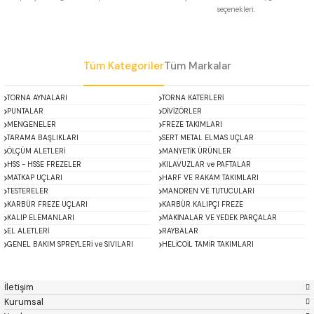
seçenekleri.
 Uzun Matkap Uçları DIN1869/2
Gönder
 Uzun Matkap Uçları DIN1869/3
Tüm Kategoriler
Tüm Markalar
tkap Uçları DIN338
TORNA AYNALARI
TORNA KATERLERİ
PUNTALAR
DİVİZÖRLER
MENGENELER
FREZE TAKIMLARI
TARAMA BAŞLIKLARI
SERT METAL ELMAS UÇLAR
ÖLÇÜM ALETLERİ
MANYETİK ÜRÜNLER
HSS - HSSE FREZELER
KILAVUZLAR ve PAFTALAR
MATKAP UÇLARI
HARF VE RAKAM TAKIMLARI
TESTERELER
MANDREN VE TUTUCULARI
KARBÜR FREZE UÇLARI
KARBÜR KALIPÇI FREZE
KALIP ELEMANLARI
MAKİNALAR VE YEDEK PARÇALAR
EL ALETLERİ
RAYBALAR
GENEL BAKIM SPREYLERİ ve SIVILARI
HELİCOİL TAMİR TAKIMLARI
ACCUD
Alton
Mikroskoplar
Özel Fırsatlar
Asimeto
AutoGRIP
Baykay
BEST
İletişim
BETA
Bison
Kurumsal
BORIDE
CERATON