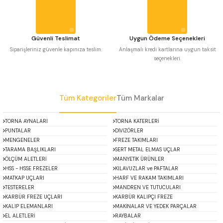
Bu ürüne benzer farklı alternatifler olmalı.
 Uzun Matkap Uçları DIN1869/2
 Uzun Matkap Uçları DIN1869/3
Güvenli Teslimat
Uygun Ödeme Seçenekleri
Siparişleriniz güvenle kapınıza teslim.
Anlaşmalı kredi kartlarına uygun taksit
seçenekleri.
tkap Uçları DIN338
Gönder
Tüm Kategoriler
Tüm Markalar
TORNA AYNALARI
TORNA KATERLERİ
PUNTALAR
DİVİZÖRLER
MENGENELER
FREZE TAKIMLARI
TARAMA BAŞLIKLARI
SERT METAL ELMAS UÇLAR
ÖLÇÜM ALETLERİ
MANYETİK ÜRÜNLER
HSS - HSSE FREZELER
KILAVUZLAR ve PAFTALAR
MATKAP UÇLARI
HARF VE RAKAM TAKIMLARI
TESTERELER
MANDREN VE TUTUCULARI
KARBÜR FREZE UÇLARI
KARBÜR KALIPÇI FREZE
KALIP ELEMANLARI
MAKİNALAR VE YEDEK PARÇALAR
EL ALETLERİ
RAYBALAR