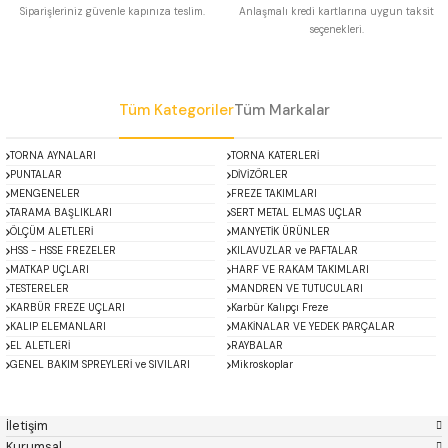
Siparişleriniz güvenle kapınıza teslim.
Anlaşmalı kredi kartlarına uygun taksit
 Uzun Matkap Uçları DIN1869/2
seçenekleri.
Gönder
 Uzun Matkap Uçları DIN1869/3
Tüm Kategoriler
Tüm Markalar
tkap Uçları DIN338
TORNA AYNALARI
TORNA KATERLERİ
PUNTALAR
DİVİZÖRLER
MENGENELER
FREZE TAKIMLARI
TARAMA BAŞLIKLARI
SERT METAL ELMAS UÇLAR
ÖLÇÜM ALETLERİ
MANYETİK ÜRÜNLER
HSS - HSSE FREZELER
KILAVUZLAR ve PAFTALAR
MATKAP UÇLARI
HARF VE RAKAM TAKIMLARI
TESTERELER
MANDREN VE TUTUCULARI
KARBÜR FREZE UÇLARI
Karbür Kalıpçı Freze
KALIP ELEMANLARI
MAKİNALAR VE YEDEK PARÇALAR
EL ALETLERİ
RAYBALAR
GENEL BAKIM SPREYLERİ ve SIVILARI
Mikroskoplar
ACCUD
Alton
Özel Fırsatlar
Asimeto
AutoGRIP
Baykay
BEST
İletişim
BETA
Bison
Kurumsal