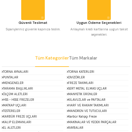
Bu ürüne benzer farklı alternatifler olmalı.
 Uzun Matkap Uçları DIN1869/2
 Uzun Matkap Uçları DIN1869/3
Güvenli Teslimat
Uygun Ödeme Seçenekleri
Siparişleriniz güvenle kapınıza teslim.
Anlaşmalı kredi kartlarına uygun taksit
seçenekleri.
tkap Uçları DIN338
Gönder
Tüm Kategoriler
Tüm Markalar
TORNA AYNALARI
TORNA KATERLERİ
PUNTALAR
DİVİZÖRLER
MENGENELER
FREZE TAKIMLARI
TARAMA BAŞLIKLARI
SERT METAL ELMAS UÇLAR
ÖLÇÜM ALETLERİ
MANYETİK ÜRÜNLER
HSS - HSSE FREZELER
KILAVUZLAR ve PAFTALAR
MATKAP UÇLARI
HARF VE RAKAM TAKIMLARI
TESTERELER
MANDREN VE TUTUCULARI
KARBÜR FREZE UÇLARI
Karbür Kalıpçı Freze
KALIP ELEMANLARI
MAKİNALAR VE YEDEK PARÇALAR
EL ALETLERİ
RAYBALAR