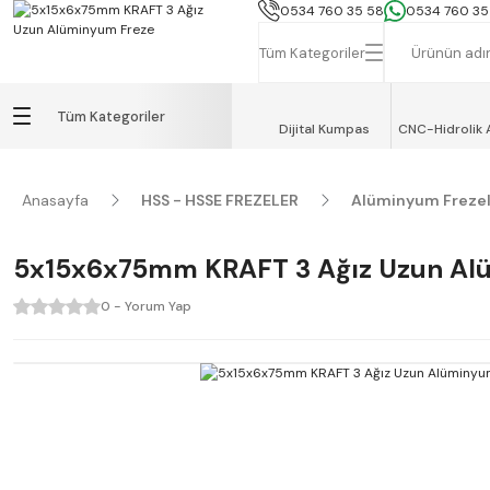
İSTANBUL, TEKİRDAĞ ve GEBZE İÇİN
0534 760 35 58
0534 760 35
Tüm Kategoriler
Tüm Kategoriler
Dijital Kumpas
CNC-Hidrolik 
Anasayfa
HSS - HSSE FREZELER
Alüminyum Freze
5x15x6x75mm KRAFT 3 Ağız Uzun Al
0 - Yorum Yap