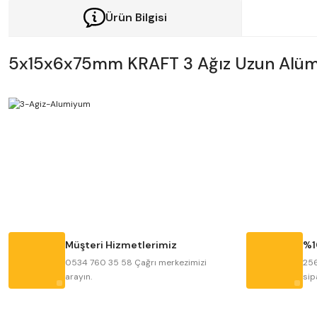
Ürün Bilgisi
5x15x6x75mm KRAFT 3 Ağız Uzun Alü
Bu ürünün fiyat bilgisi, resim, ürün açıklamalarında ve diğer konularda y
Görüş ve önerileriniz için teşekkür ederiz.
Ürün resmi kalitesiz, bozuk veya görüntülenemiyor.
Ürün açıklamasında eksik bilgiler bulunuyor.
Ürün bilgilerinde hatalar bulunuyor.
Müşteri Hizmetlerimiz
%1
Ürün fiyatı diğer sitelerden daha pahalı.
0534 760 35 58 Çağrı merkezimizi
256
arayın.
sip
Bu ürüne benzer farklı alternatifler olmalı.