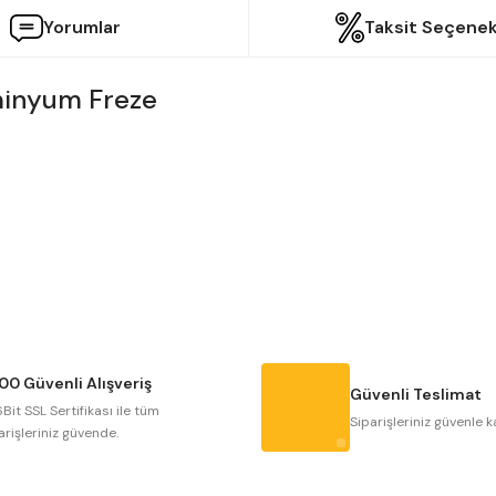
Yorumlar
Taksit Seçenek
minyum Freze
etersiz gördüğünüz noktaları öneri formunu kullanarak tarafımıza iletebilir
Bu ürüne ilk yorumu siz yapın!
Yorum Yaz
00 Güvenli Alışveriş
Güvenli Teslimat
Bit SSL Sertifikası ile tüm
Siparişleriniz güvenle k
arişleriniz güvende.