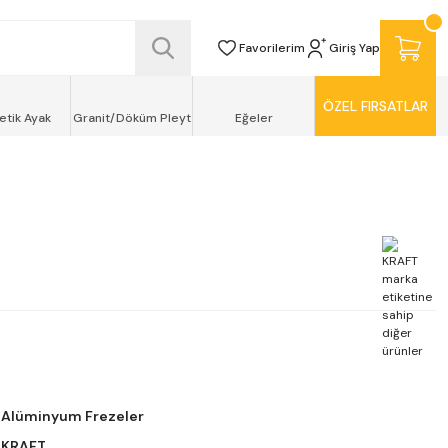
SİZ TESLİMAT ŞEKLİNDE KAPINIZDA !
Favorilerim
Giriş Yap
ÖZEL FIRSATLAR
etik Ayak
Granit/Döküm Pleyt
Eğeler
Alüminyum Frezeler
KRAFT