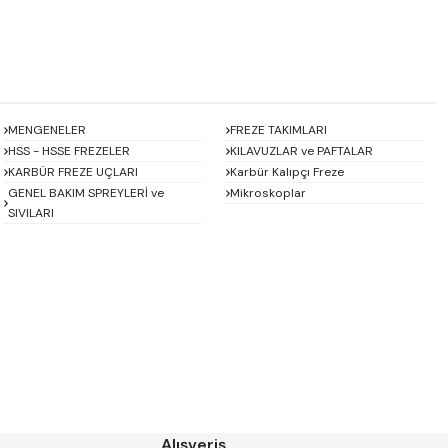
MENGENELER
FREZE TAKIMLARI
HSS - HSSE FREZELER
KILAVUZLAR ve PAFTALAR
KARBÜR FREZE UÇLARI
Karbür Kalıpçı Freze
GENEL BAKIM SPREYLERİ ve
Mikroskoplar
SIVILARI
Baykay
BEST
CHUAN BRAND
CZ TOOL
EREL
Eric
GP GRAT-EX
GSP
HARVEST
Heikenei
Alışveriş