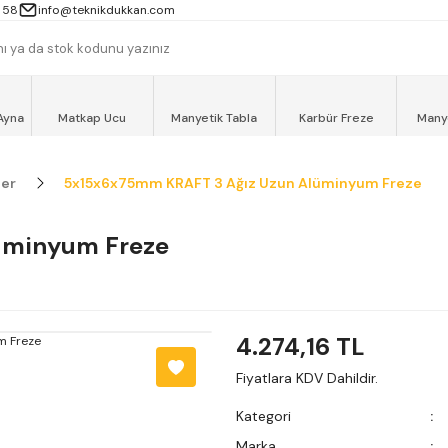
 13000TL ve ÜZERİ ALIŞVERİŞLERİNİZ AYNI GÜN MOTOKURYE İLE ÜCRET
 58
info@teknikdukkan.com
Ayna
Matkap Ucu
Manyetik Tabla
Karbür Freze
Many
ler
5x15x6x75mm KRAFT 3 Ağız Uzun Alüminyum Freze
üminyum Freze
4.274,16 TL
Fiyatlara KDV Dahildir.
Kategori
Marka