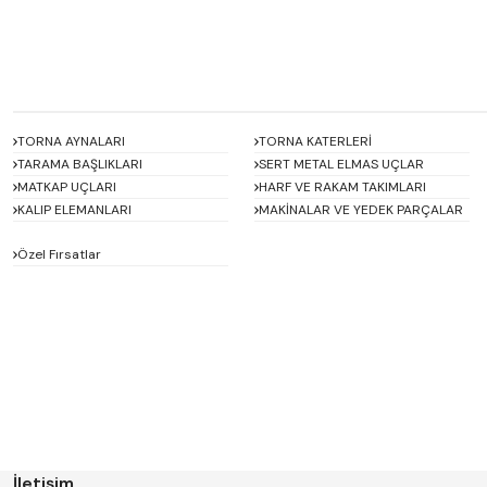
TORNA AYNALARI
TORNA KATERLERİ
TARAMA BAŞLIKLARI
SERT METAL ELMAS UÇLAR
MATKAP UÇLARI
HARF VE RAKAM TAKIMLARI
KALIP ELEMANLARI
MAKİNALAR VE YEDEK PARÇALAR
Özel Fırsatlar
ACCUD
Alton
BETA
Bison
D'ANDREA
Dasqua
ERT
FERRE
GWG
HAIMER
İletişim