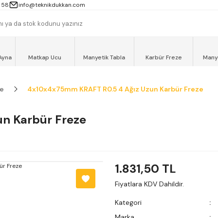
 13000TL ve ÜZERİ ALIŞVERİŞLERİNİZ AYNI GÜN MOTOKURYE İLE ÜCRET
 58
info@teknikdukkan.com
Ayna
Matkap Ucu
Manyetik Tabla
Karbür Freze
Many
ze
4x10x4x75mm KRAFT R0.5 4 Ağız Uzun Karbür Freze
n Karbür Freze
1.831,50 TL
Fiyatlara KDV Dahildir.
Kategori
Marka