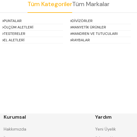
Tüm Kategoriler
Tüm Markalar
Gönder
PUNTALAR
DİVİZÖRLER
ÖLÇÜM ALETLERİ
MANYETİK ÜRÜNLER
TESTERELER
MANDREN VE TUTUCULARI
EL ALETLERİ
RAYBALAR
Asimeto
AutoGRIP
BORIDE
CERATON
DECO
DESKAR
FORMAT
GERARDI
HAKANSSON
Harlingen
Kurumsal
Yardım
IAT
INSIZE
Knipex
Korloy
Hakkımızda
Yeni Üyelik
MASUS
MBC