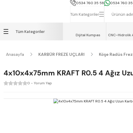
İSTANBUL, TEKİRDAĞ ve GEBZE İÇİN
0534 760 35 58
0534 760 35
Tüm Kategoriler
Tüm Kategoriler
Dijital Kumpas
CNC-Hidrolik 
Anasayfa
KARBÜR FREZE UÇLARI
Köşe Radüs Fre
4x10x4x75mm KRAFT R0.5 4 Ağız Uzu
0 - Yorum Yap