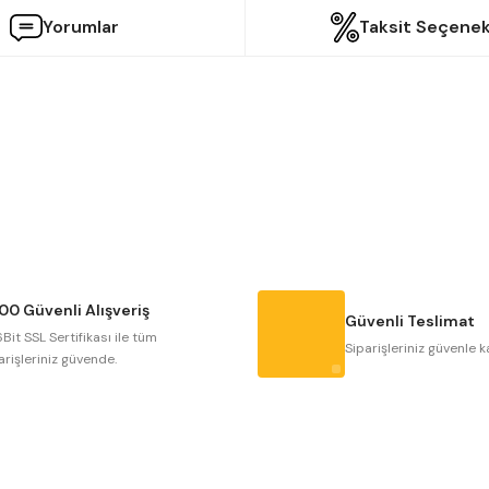
Yorumlar
Taksit Seçenek
etersiz gördüğünüz noktaları öneri formunu kullanarak tarafımıza iletebilir
Bu ürüne ilk yorumu siz yapın!
Yorum Yaz
00 Güvenli Alışveriş
Güvenli Teslimat
Bit SSL Sertifikası ile tüm
Siparişleriniz güvenle k
arişleriniz güvende.