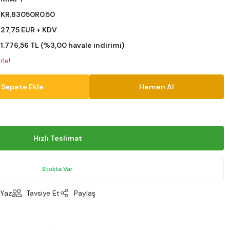
KR.83050R0.50
27,75 EUR + KDV
1.776,56 TL (%3,00 havale indirimi)
rle!
Sepete Ekle
Hemen Al
Hızlı Teslimat
Stokta Var
Yaz
Tavsiye Et
Paylaş