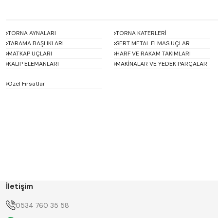
TORNA AYNALARI
TORNA KATERLERİ
TARAMA BAŞLIKLARI
SERT METAL ELMAS UÇLAR
MATKAP UÇLARI
HARF VE RAKAM TAKIMLARI
KALIP ELEMANLARI
MAKİNALAR VE YEDEK PARÇALAR
Özel Fırsatlar
ACCUD
Alton
BETA
Bison
D'ANDREA
Dasqua
ERT
FERRE
GWG
HAIMER
İletişim
Hügel
Huscut
KlingenCraft
KMITEX
0534 760 35 58
Krone
MASTERCUT