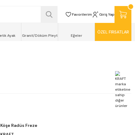
SİZ TESLİMAT ŞEKLİNDE KAPINIZDA !
Favorilerim
Giriş Yap
ÖZEL FIRSATLAR
etik Ayak
Granit/Döküm Pleyt
Eğeler
Köşe Radüs Freze
KRAFT