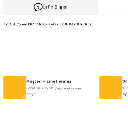
Ürün Bilgisi
4x10x4x75mm KRAFT R0.5 4 AĞIZ UZUN KARBÜR FREZE
Bu ürünün fiyat bilgisi, resim, ürün açıklamalarında ve diğer konularda y
Görüş ve önerileriniz için teşekkür ederiz.
Ürün resmi kalitesiz, bozuk veya görüntülenemiyor.
Ürün açıklamasında eksik bilgiler bulunuyor.
Ürün bilgilerinde hatalar bulunuyor.
Müşteri Hizmetlerimiz
%1
Ürün fiyatı diğer sitelerden daha pahalı.
0534 760 35 58 Çağrı merkezimizi
256
arayın.
sip
Bu ürüne benzer farklı alternatifler olmalı.