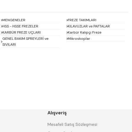
MENGENELER
FREZE TAKIMLARI
HSS - HSSE FREZELER
KILAVUZLAR ve PAFTALAR
KARBÜR FREZE UÇLARI
Karbür Kalıpçı Freze
GENEL BAKIM SPREYLERİ ve
Mikroskoplar
SIVILARI
Baykay
BEST
CHUAN BRAND
CZ TOOL
EREL
Eric
GP GRAT-EX
GSP
HARVEST
Heikenei
Alışveriş
IZAR
KINEX
KRAFT
Krasnic
Mesafeli Satış Sözleşmesi
Mitsubishi
Mitutoyo