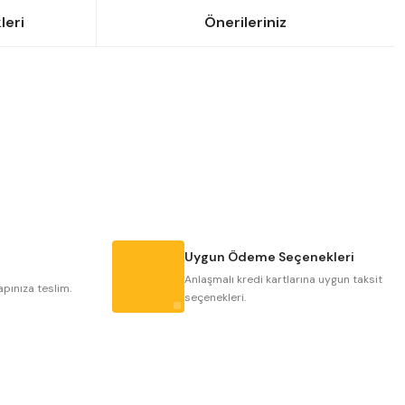
leri
Önerileriniz
siniz.
Uygun Ödeme Seçenekleri
Anlaşmalı kredi kartlarına uygun taksit
apınıza teslim.
seçenekleri.